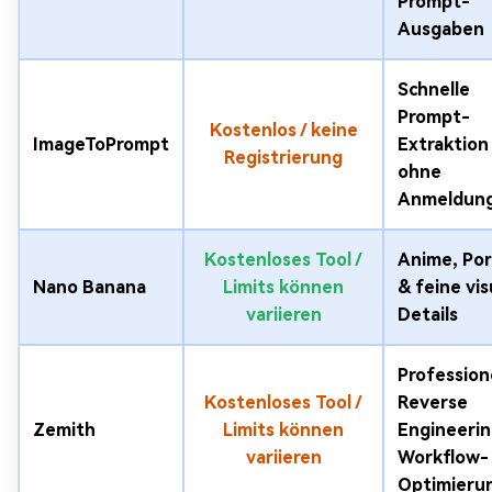
Prompt-
Ausgaben
Schnelle
Prompt-
Kostenlos / keine
ImageToPrompt
Extraktion
Registrierung
ohne
Anmeldun
Kostenloses Tool /
Anime, Por
Nano Banana
Limits können
& feine vis
variieren
Details
Profession
Kostenloses Tool /
Reverse
Zemith
Limits können
Engineerin
variieren
Workflow-
Optimieru