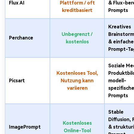
Flux AI
Plattform / oft
& Flux-ber
kreditbasiert
Prompts
Kreatives
Unbegrenzt /
Brainstorm
Perchance
kostenlos
& einfache
Prompt-Ta
Soziale Me
Kostenloses Tool,
Produktbil
Picsart
Nutzung kann
modell-
variieren
spezifisch
Prompts
Stable
Diffusion, 
Kostenloses
ImagePrompt
& struktur
Online-Tool