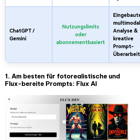
Eingebaut
multimoda
Nutzungslimits
ChatGPT /
Analyse &
oder
Gemini
kreative
abonnementbasiert
Prompt-
Überarbei
1. Am besten für fotorealistische und
Flux-bereite Prompts: Flux AI