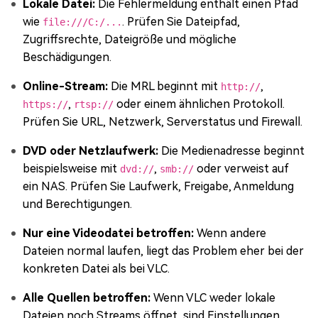
Lokale Datei:
Die Fehlermeldung enthält einen Pfad
wie
. Prüfen Sie Dateipfad,
file:///C:/...
Zugriffsrechte, Dateigröße und mögliche
Beschädigungen.
Online-Stream:
Die MRL beginnt mit
,
http://
,
oder einem ähnlichen Protokoll.
https://
rtsp://
Prüfen Sie URL, Netzwerk, Serverstatus und Firewall.
DVD oder Netzlaufwerk:
Die Medienadresse beginnt
beispielsweise mit
,
oder verweist auf
dvd://
smb://
ein NAS. Prüfen Sie Laufwerk, Freigabe, Anmeldung
und Berechtigungen.
Nur eine Videodatei betroffen:
Wenn andere
Dateien normal laufen, liegt das Problem eher bei der
konkreten Datei als bei VLC.
Alle Quellen betroffen:
Wenn VLC weder lokale
Dateien noch Streams öffnet, sind Einstellungen,