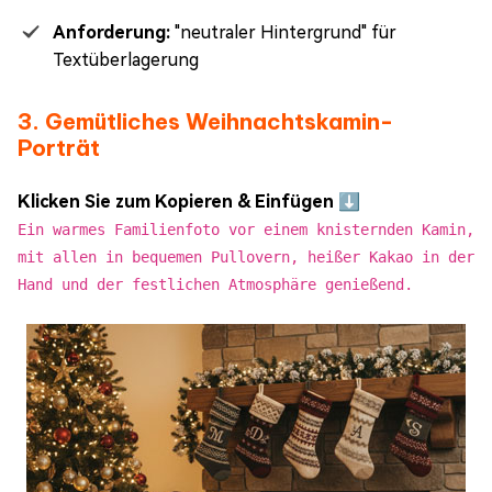
Anforderung:
"neutraler Hintergrund" für
Textüberlagerung
3. Gemütliches Weihnachtskamin-
Porträt
Klicken Sie zum Kopieren & Einfügen ⬇️
Ein warmes Familienfoto vor einem knisternden Kamin,
mit allen in bequemen Pullovern, heißer Kakao in der
Hand und der festlichen Atmosphäre genießend.