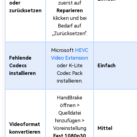
oder
zuerst auf
zurücksetzen
Reparieren
klicken und bei
Bedarf auf
„Zurücksetzen".
Microsoft
HEVC
Fehlende
Video Extension
Codecs
oder K-Lite
Einfach
installieren
Codec Pack
installieren.
HandBrake
öffnen >
Quelldatei
hinzufügen >
Videoformat
Voreinstellung
Mittel
konvertieren
Fast 1080p30