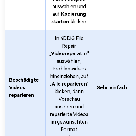
auswählen und
auf
Kodierung
starten
klicken.
In 4DDiG File
Repair
„
Videoreparatur
"
auswählen,
Problemvideos
hineinziehen, auf
Beschädigte
„
Alle reparieren
"
Videos
Sehr einfach
klicken, dann
reparieren
Vorschau
ansehen und
reparierte Videos
im gewünschten
Format