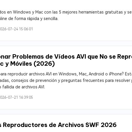
os en Windows y Mac con las 5 mejores herramientas gratuitas y se
ine de forma rápida y sencilla.
026-07-24 15:06:01
nar Problemas de Vídeos AVI que No se Rep
 y Móviles (2026)
ara reproducir archivos AVI en Windows, Mac, Android o iPhone? Est
das, consejos de prevención y preguntas frecuentes para resolver
fallida de archivos AVI.
026-07-21 16:39:05
s Reproductores de Archivos SWF 2026