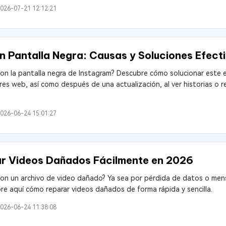
026-07-21 12:12:21
n Pantalla Negra: Causas y Soluciones Efect
on la pantalla negra de Instagram? Descubre cómo solucionar este e
s web, así como después de una actualización, al ver historias o re
026-06-24 15:01:27
r Videos Dañados Fácilmente en 2026
on un archivo de video dañado? Ya sea por pérdida de datos o mensa
re aquí cómo reparar videos dañados de forma rápida y sencilla.
026-06-24 11:38:08