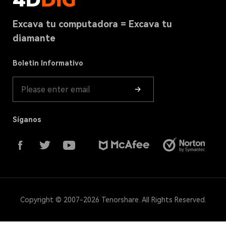
Términos y Condiciones
Centro de Descarga
Recuperación de disco duro
Excava tu computadora = Excava tu
Política de Cookies(ACTUALIZADA)
Tienda
diamante
Recuperación de la Papelera
Guía de producto
Boletin Informativo
Síganos
Copyright © 2007-2026 Tenorshare. All Rights Reserved.