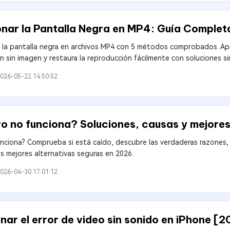
nar la Pantalla Negra en MP4: Guía Comple
 la pantalla negra en archivos MP4 con 5 métodos comprobados. Ap
 sin imagen y restaura la reproducción fácilmente con soluciones si
026-05-22 14:50:52
o no funciona? Soluciones, causas y mejores
nciona? Comprueba si está caído, descubre las verdaderas razones, 
s mejores alternativas seguras en 2026.
026-04-30 17:01:12
ar el error de video sin sonido en iPhone [