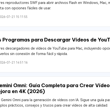
res reproductores SWF para abrir archivos Flash en Windows, Mac, mó
a con opciones fáciles de usar.
026-07-21 15:11:55
s Programas para Descargar Vídeos de You
res descargadores de vídeos de YouTube para Mac, incluyendo opcio
erlos sin conexión de forma fácil y rápida.
026-07-21 14:51:16
mini Omni: Guía Completa para Crear Vídeos
jora en 4K (2026)
Gemini Omni para la generación de vídeos con IA. Sigue una guía p
plos prácticos, consejos y trucos para crear vídeos de alta calidad.