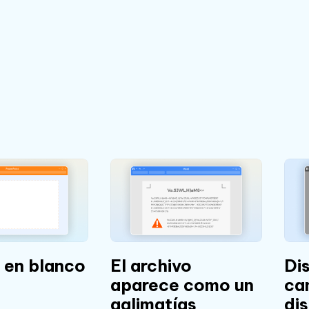
 en blanco
El archivo
Di
aparece como un
ca
galimatías
di