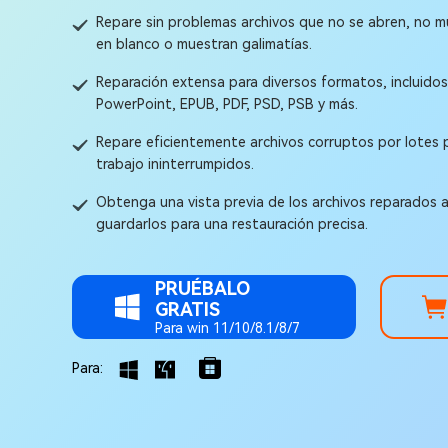
en minutos
Repare sin problemas archivos que no se abren, no 
Mac Boot Genius
en blanco o muestran galimatías.
Reparar problemas de Mac
Reparación extensa para diversos formatos, incluidos
gratis
PowerPoint, EPUB, PDF, PSD, PSB y más.
Repare eficientemente archivos corruptos por lotes p
trabajo ininterrumpidos.
Obtenga una vista previa de los archivos reparados 
guardarlos para una restauración precisa.
PRUÉBALO
GRATIS
Para win 11/10/8.1/8/7
Para: