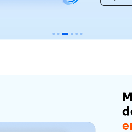
M
d
e