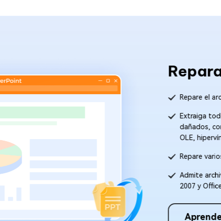
Reparar A
Repare el archivo de
Extraiga todos los e
dañados, como tablas
OLE, hipervínculos y 
Repare varios archi
Admite archivos de P
2007 y Office 365
Aprende más>