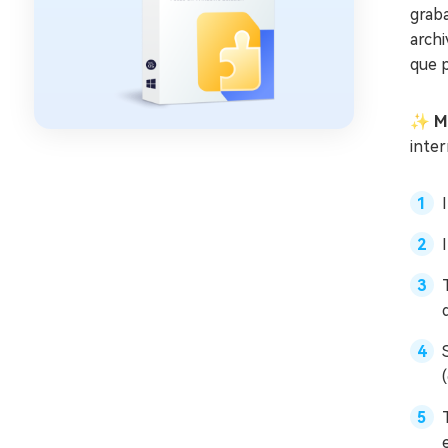
grab
archi
que 
✨ Me
inter