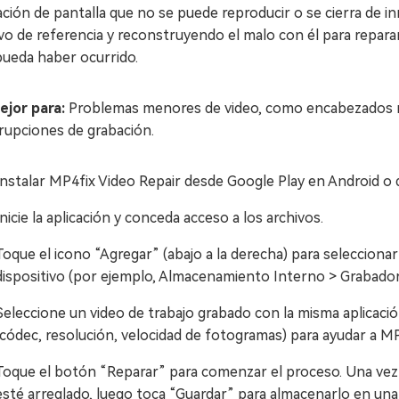
ación de pantalla que no se puede reproducir o se cierra de
vo de referencia y reconstruyendo el malo con él para reparar
pueda haber ocurrido.
jor para:
Problemas menores de video, como encabezados r
rupciones de grabación.
Instalar MP4fix Video Repair desde Google Play en Android o
Inicie la aplicación y conceda acceso a los archivos.
Toque el icono “Agregar” (abajo a la derecha) para seleccion
dispositivo (por ejemplo, Almacenamiento Interno > Grabador 
Seleccione un video de trabajo grabado con la misma aplicaci
(códec, resolución, velocidad de fotogramas) para ayudar a MP
Toque el botón “Reparar” para comenzar el proceso. Una vez r
esté arreglado, luego toca “Guardar” para almacenarlo en una