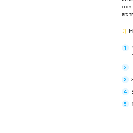
como 
archi
✨ Me