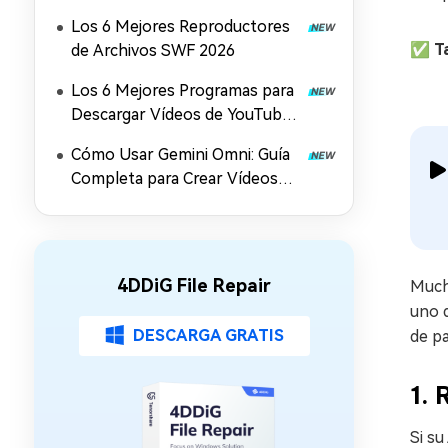
Reproducen en Windows, Mac
Los 6 Mejores Reproductores
y Móviles (2026)
✅ Ta
de Archivos SWF 2026
Los 6 Mejores Programas para
Descargar Vídeos de YouTube
en Mac
Cómo Usar Gemini Omni: Guía
Completa para Crear Vídeos
con IA, Prompts y Mejora en
4K (2026)
4DDiG File Repair
Mucho
uno 
DESCARGA GRATIS
de pa
1.
Si su