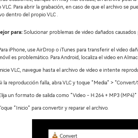
VLC. Para abrir la grabación, en caso de que el archivo se pu
vo dentro del propio VLC .
jor para:
Solucionar problemas de video dañados causados
Para iPhone, use AirDrop o iTunes para transferir el video da
móvil es problemático. Para Android, localiza el video en Alm
Inicie VLC, navegue hasta el archivo de video e intente reprod
Si la reproducción falla, abra VLC y toque “Media” > “Convert
Elija un formato de salida como “Video - H.264 + MP3 (MP4)” 
Toque “Inicio” para convertir y reparar el archivo.