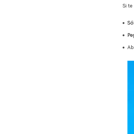
Si te
Só
Pe
Abr