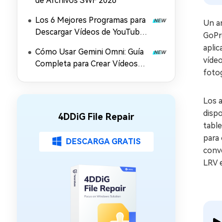
de Archivos SWF 2026
Los 6 Mejores Programas para
Un ar
Descargar Vídeos de YouTube
GoPr
en Mac
apli
Cómo Usar Gemini Omni: Guía
vídeo
Completa para Crear Vídeos
foto
con IA, Prompts y Mejora en
4K (2026)
Los a
disp
4DDiG File Repair
table
para 
DESCARGA GRATIS
conve
LRV e