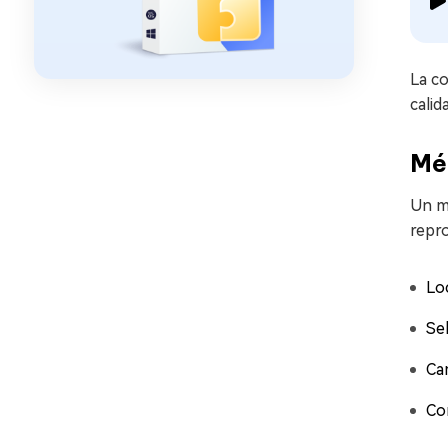
La co
calid
Mét
Un mé
repr
Lo
Se
Ca
Co