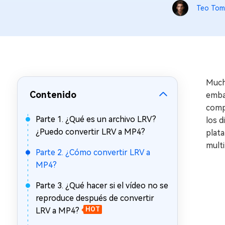
en minutos
Teo Tom
Mac Boot Genius
Reparar problemas de Mac
gratis
Much
Contenido
emba
compa
Parte 1. ¿Qué es un archivo LRV?
los d
¿Puedo convertir LRV a MP4?
plat
multi
Parte 2. ¿Cómo convertir LRV a
MP4?
Parte 3. ¿Qué hacer si el vídeo no se
reproduce después de convertir
LRV a MP4?
HOT