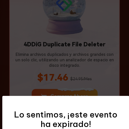
4DDiG Duplicate File Deleter
Elimina archivos duplicados y archivos grandes con
un solo clic, utilizando un analizador de espacio en
disco integrado.
$17.46
$24.95/Mes
Comprar Ahora
Lo sentimos, ¡este evento
20%
ha expirado!
DTO