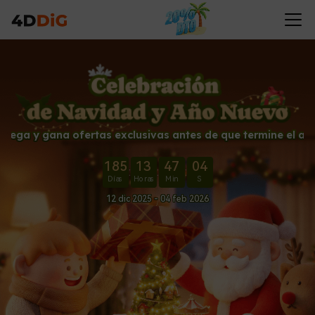
Juega y gana ofertas exclusivas antes de que termine el añ
185
13
47
05
:
:
:
Días
Horas
Min
S
12 dic 2025 - 04 feb 2026