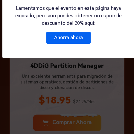
Lamentamos que el evento en esta página haya
expirado, pero aún puedes obtener un cupón de
descuento del 20% aquí:
Ahorra ahora
4DDiG Partition Manager
Una excelente herramienta para migración de
sistemas operativos, gestión de particiones de
disco y clonación de discos.
$18.95
$24.95/Mes
Comprar Ahora