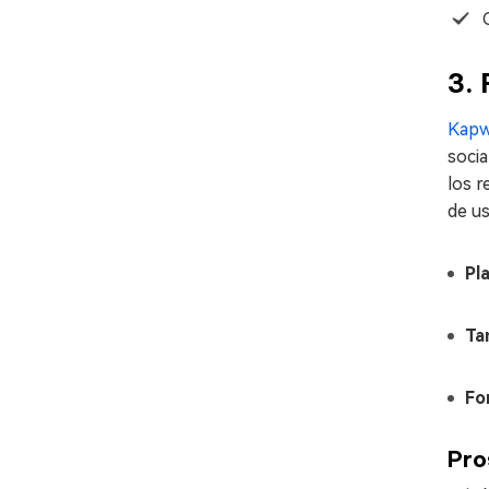
3.
Kapw
socia
los r
de us
Pl
Ta
Fo
Pro