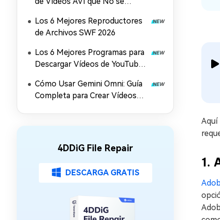
de Vídeos AVI que No se
Reproducen en Windows, Mac
Los 6 Mejores Reproductores
y Móviles (2026)
de Archivos SWF 2026
Los 6 Mejores Programas para
Descargar Vídeos de YouTube
en Mac
Cómo Usar Gemini Omni: Guía
Completa para Crear Vídeos
con IA, Prompts y Mejora en
4K (2026)
Aquí
reque
4DDiG File Repair
1.
DESCARGA GRATIS
Adob
opció
Adobe
como