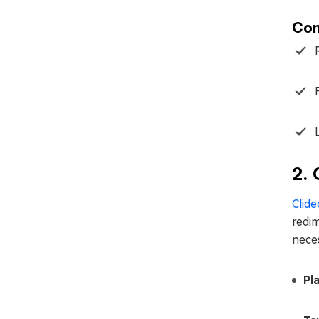
Con
2. 
Clide
redim
neces
Pl