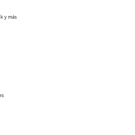
ok y más
es