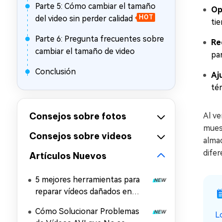
Parte 5: Cómo cambiar el tamaño
Op
del video sin perder calidad
HOT
ti
Parte 6: Pregunta frecuentes sobre
Re
cambiar el tamaño de video
par
Conclusión
Aj
té
Consejos sobre fotos
Al ve
mues
Consejos sobre videos
almac
difer
Artículos Nuevos
5 mejores herramientas para
reparar vídeos dañados en
Windows y Mac
Cómo Solucionar Problemas
L