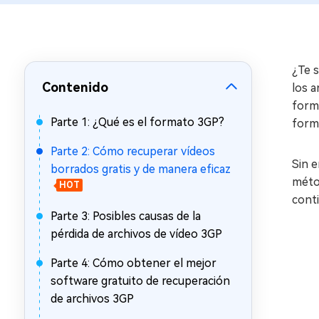
en minutos
Mac Boot Genius
Reparar problemas de Mac
gratis
¿Te s
Contenido
los a
form
Parte 1: ¿Qué es el formato 3GP?
form
Parte 2: Cómo recuperar vídeos
Sin e
borrados gratis y de manera eficaz
métod
HOT
cont
Parte 3: Posibles causas de la
pérdida de archivos de vídeo 3GP
Parte 4: Cómo obtener el mejor
software gratuito de recuperación
de archivos 3GP