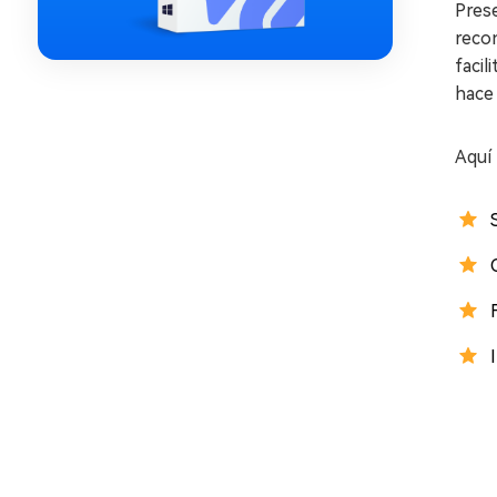
Pres
reco
facil
hace 
Aquí 