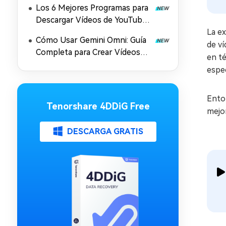
Los 6 Mejores Programas para
Descargar Vídeos de YouTube
en Mac
La e
Cómo Usar Gemini Omni: Guía
de ví
Completa para Crear Vídeos
en té
con IA, Prompts y Mejora en
espec
4K (2026)
Ento
Tenorshare 4DDiG Free
mejo
DESCARGA GRATIS