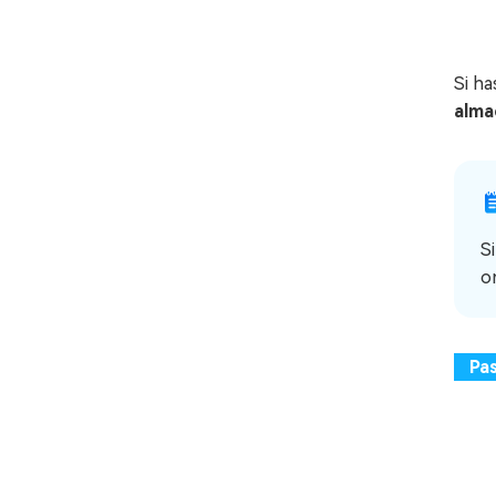
Si h
alma
S
o