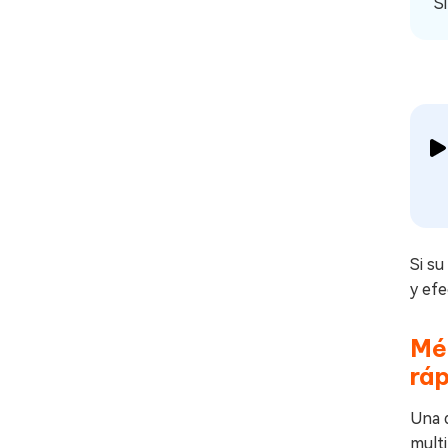
S
Si su
y efe
Mé
ráp
Una 
mult