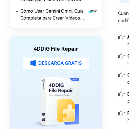
en Mac
Cómo Usar Gemini Omni: Guía
Cuan
Completa para Crear Vídeos
codif
con IA, Prompts y Mejora en
4K (2026)
4DDiG File Repair
DESCARGA GRATIS