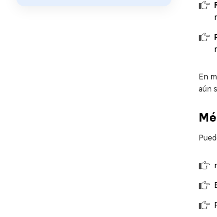
En mu
aún 
Mé
Pued