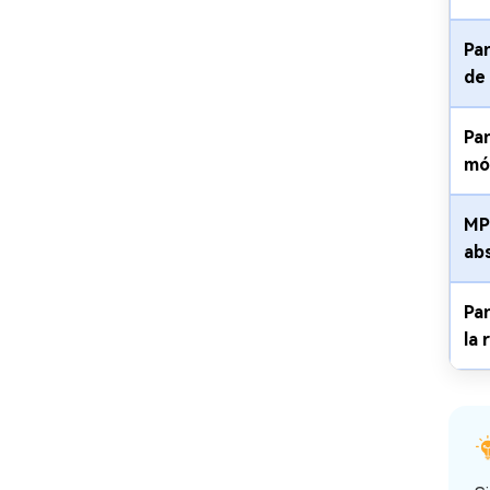
Pa
de 
Pan
mó
MP
abs
Pa
la 