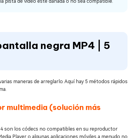
la pista de video esté dañada o no sea compatible.
pantalla negra MP4 | 5
varias maneras de arreglarlo. Aquí hay 5 métodos rápidos
ma.
r multimedia (solución más
4 son los códecs no compatibles en su reproductor
dia Player o algunas aplicaciones móviles a menudo no