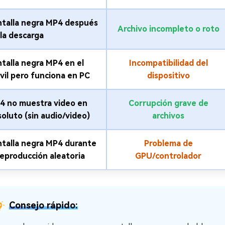
ntalla negra MP4 después
Archivo incompleto o roto
la descarga
talla negra MP4 en el
Incompatibilidad del
vil pero funciona en PC
dispositivo
4 no muestra video en
Corrupción grave de
oluto (sin audio/video)
archivos
ntalla negra MP4 durante
Problema de
reproducción aleatoria
GPU/controlador
Consejo rápido: