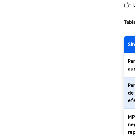
Tabl
Sí
Pan
au
Pa
de 
ef
MP
ne
re