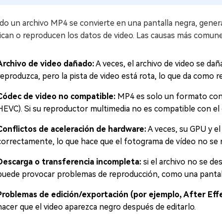
do un archivo MP4 se convierte en una pantalla negra, gener
ican o reproducen los datos de video. Las causas más comune
Archivo de video dañado:
A veces, el archivo de video se dañ
reproduzca, pero la pista de video está rota, lo que da como r
Códec de video no compatible:
MP4 es solo un formato con
HEVC). Si su reproductor multimedia no es compatible con el
Conflictos de aceleración de hardware:
A veces, su GPU y e
correctamente, lo que hace que el fotograma de vídeo no se 
Descarga o transferencia incompleta:
si el archivo no se de
puede provocar problemas de reproducción, como una pantal
Problemas de edición/exportación (por ejemplo, After Effe
hacer que el video aparezca negro después de editarlo.