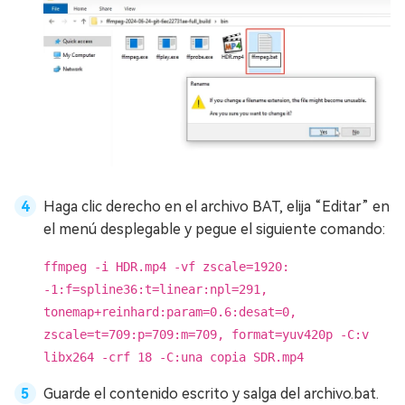
Haga clic derecho en el archivo BAT, elija “Editar” en
el menú desplegable y pegue el siguiente comando:
ffmpeg -i HDR.mp4 -vf zscale=1920:
-1:f=spline36:t=linear:npl=291,
tonemap+reinhard:param=0.6:desat=0,
zscale=t=709:p=709:m=709, format=yuv420p -C:v
libx264 -crf 18 -C:una copia SDR.mp4
Guarde el contenido escrito y salga del archivo.bat.