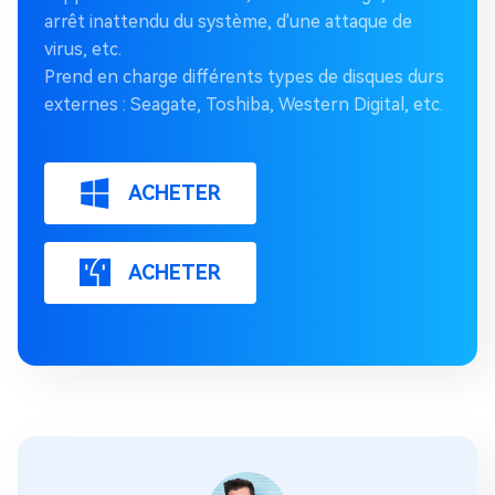
arrêt inattendu du système, d'une attaque de
virus, etc.
Prend en charge différents types de disques durs
externes : Seagate, Toshiba, Western Digital, etc.
ACHETER
ACHETER