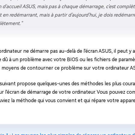
ues minutes
an d'accueil ASUS, mais pas à chaque démarrage, c'est complèt
ot Genius
it en redémarrant, mais à partir d'aujourd'hui, je dois redémarr
les problèmes Mac
ètement."
ment
 ordinateur ne démarre pas au-delà de l'écran ASUS, il peut y
e dû à un problème avec votre BIOS ou les fichiers de paramè
s moyens de contourner ce problème sur votre ordinateur AS
 suivant propose quelques-unes des méthodes les plus cour
ur l'écran de démarrage de votre ordinateur. Vous pouvez com
viez la méthode qui vous convient et qui répare votre apparei