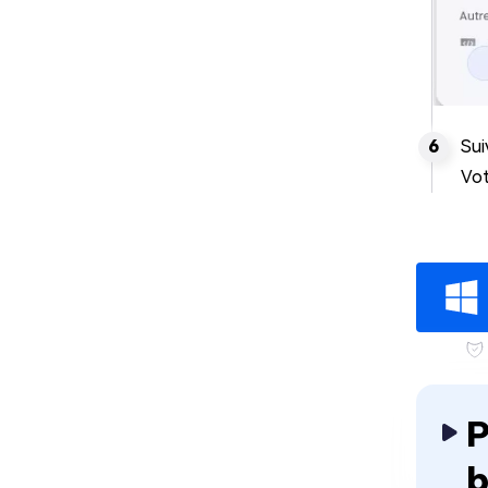
Sui
Vot
P
b