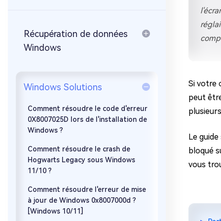
sur Windows
en quelq
l'écr
4DDiG Email Repair
Mac Bo
régla
Réparer les fichiers PST/OST
Réparer 
Récupération de données
compl
corrompus
gratuite
Windows
Si votre
Windows Solutions
peut êtr
Comment résoudre le code d'erreur
plusieur
0X8007025D lors de l'installation de
Windows ?
Le guide
Comment résoudre le crash de
bloqué s
Hogwarts Legacy sous Windows
vous trou
11/10 ?
Comment résoudre l'erreur de mise
à jour de Windows 0x8007000d ?
[Windows 10/11]