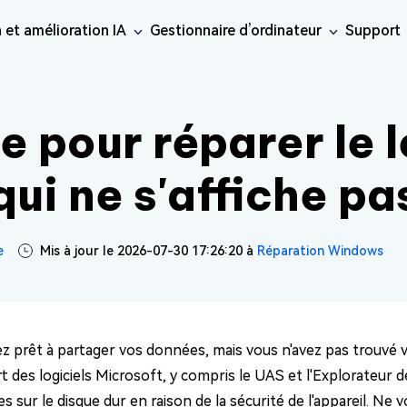
 et amélioration IA
Gestionnaire d’ordinateur
Support
inateur
Réseaux sociaux
iOS26
Réparation en ligne
Ressourc
ne Data Recovery
Android Recovery
érer les données perdues
e pour réparer le 
· Contourn
Récupérer les données Android
Réparation de v
e
uplicate File
aration de
Réparation de
Phone/iPad
IA
Windows 
Réparation de p
teur
éo
photo
· Cloner 
sApp Recovery
LINE Recovery
Réparation de fi
 guide de
t supprimer les fichiers
qui ne s'affiche pa
érer les données
Récupérer les discussions LINE
aration de
Réparation
ur
e
Réparation audi
sApp
sans sauvegarde
· Étendre 
cuments
audio
Nouveau
ratique
are Cleamio
· Convert
onseils et
e approfondi et
lioration de
Amélioration de
e
Mis à jour le 2026-07-30 17:26:20 à
Réparation Windows
IA
IA
tion de Mac
éo
photo
tème
z prêt à partager vos données, mais vous n'avez pas trouvé vo
t des logiciels Microsoft, y compris le UAS et l'Explorateur 
s Boot Genius
les problèmes Windows
 sur le disque dur en raison de la sécurité de l'appareil. Ne