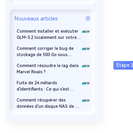
Nouveaux articles
Comment installer et exécuter
GLM-5.2 localement sur votre
PC
Comment corriger le bug de
stockage de 500 Go sous
Windows 11 ?
Comment résoudre le lag dans
Marvel Rivals ?
Fuite de 24 milliards
d'identifiants : Ce qui s'est
passé, les risques et comment
Comment récupérer des
récupérer les données
données d'un disque NAS de 5
façons éprouvées