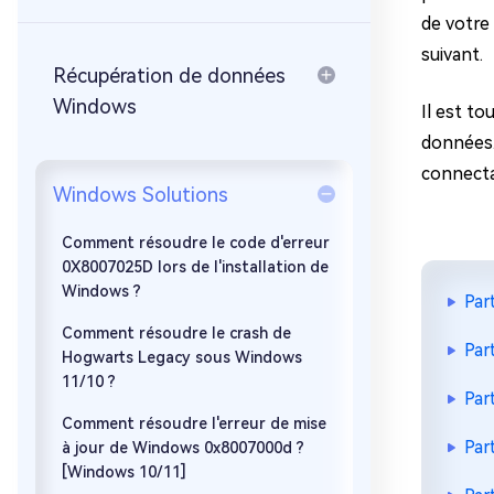
sur Windows
en quelq
de votre
4DDiG Email Repair
Mac Bo
suivant.
Réparer les fichiers PST/OST
Réparer 
Récupération de données
corrompus
gratuite
Windows
Il est to
données.
connectan
Windows Solutions
Comment résoudre le code d'erreur
0X8007025D lors de l'installation de
Windows ?
Par
Comment résoudre le crash de
Par
Hogwarts Legacy sous Windows
11/10 ?
Par
Comment résoudre l'erreur de mise
Par
à jour de Windows 0x8007000d ?
[Windows 10/11]