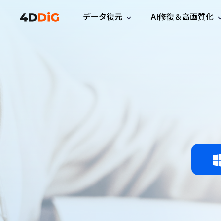
データ復元
AI修復＆高画質化
Windows管理
サポート
PCクリーンアッ
リソース
機能
iPh
Windows データ復元
iPho
Windowsで削除したファイルを復元
サポートセンター
ユーザ
Partition Manager
Duplicat
Wha
ガイド・お問い合わせ
ユーザー
Windows向けディスク管理ツール
重複ファ
プロ版
無料版
Wha
サブスク更新情報
使い方
Disk Copy
Tenorsh
最新版
最新のお知らせ
ヒントと
ディスクをクローン
Macを徹
Mac データ復元
macOSで削除したファイルを復元
お問い合わせ
新製品
4DDiG File Repair
Windows Backup
AIによるファイル修復と高画質化>>
データ保護向けPCバックアップ
プロ版
無料版
システム修復
Windows Boot Genius
Windowsの問題を数分で修復
Mac Boot Genius
Macの問題を無料で修復