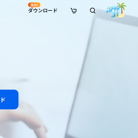
無料
ダウンロード
新着
イン修復
リソース
リソース
AI画像スタイル変換
· Win11制限を回避
· SDカード復元
· HDDデータ復元
· 重複検索（Win）
イン動画修復
· AI 3Dアクションフィギュアプロンプト
· ハードディスクをクローン
· USBデータ復元
· ゴミ箱復元
· 重複検索（Mac）
イン写真修復
· シネマ風AI画像プロンプト
· Cドライブを拡張
· ファイル復元
· エクセル復元
· ディスク容量を解放
インファイル修復
· アニメ実写化プロンプト
· MBRをGPTに変換
· 写真復元
· 動画復元
· Macストレージを整理
イン音声修復
· AIアニメポートレートプロンプト
· AIレゴ風写真プロンプト
ド