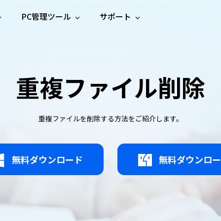
PC管理ツール
サポート
プ
ソーシャルメディア
修復ツール
無料オンラ
iOS26
one データ復元
Android データ復元
ne／iPadのデータを復元
Androidのデータを復元
AI
オンラ
ーガイド
ドキュ
e File Deleter
Dll Fixer
重複ファイル削除
動画修
写真修
オンラ
tsApp データ復元
LINE データ復元
ガイドセンター
メント
イルを検出・削除
WindowsのDLLエラーを修復
復
復
オンラ
tsAppのデータを復元
LINEのデータを復元
修復
新製
ガイド
are Cleamio
Email Repair
品
オンラ
対処法
底クリーンアップ＆最適化
破損したPST/OSTファイルを修復
音声修
動画高
写真高
重複ファイルを削除する方法をご紹介します。
AI
AI
復
画質化
画質化
無料ダウンロード
無料ダウンロー