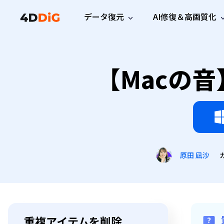
データ復元
AI修復＆高画質化
Windows管理
サポート
PCクリーンアッ
リソース
機能
iPh
Windows データ復元
【Macの
iPho
Windowsで削除したファイルを復元
サポートセンター
ユーザ
Partition Manager
Duplicat
Wha
ガイド・お問い合わせ
ユーザー
Windows向けディスク管理ツール
重複ファ
プロ版
無料版
Wha
サブスク更新情報
使い方
Disk Copy
Tenorsh
最新版
最新のお知らせ
ヒントと
ディスクをクローン
Macを徹
Mac データ復元
macOSで削除したファイルを復元
お問い合わせ
新製品
4DDiG File Repair
Windows Backup
AIによるファイル修復と高画質化>>
データ保護向けPCバックアップ
プロ版
無料版
原田 凪沙
システム修復
Windows Boot Genius
Windowsの問題を数分で修復
Mac Boot Genius
重複アイテムを削除
Macの問題を無料で修復