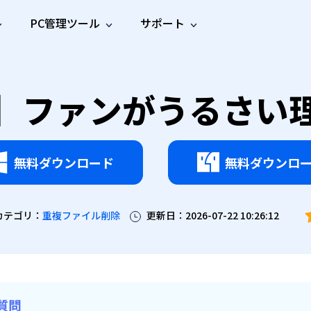
PC管理ツール
サポート
プ
ソーシャルメディア
修復ツール
無料オンラ
iOS26
one データ復元
Android データ復元
音】ファンがうるさい
ne／iPadのデータを復元
Androidのデータを復元
AI
オンラ
ーガイド
ドキュ
e File Deleter
Dll Fixer
動画修
写真修
オンラ
tsApp データ復元
LINE データ復元
ガイドセンター
メント
イルを検出・削除
WindowsのDLLエラーを修復
復
復
オンラ
tsAppのデータを復元
LINEのデータを復元
修復
新製
ガイド
are Cleamio
Email Repair
品
オンラ
対処法
底クリーンアップ＆最適化
破損したPST/OSTファイルを修復
音声修
動画高
写真高
無料ダウンロード
無料ダウンロ
AI
AI
復
画質化
画質化
カテゴリ：
重複ファイル削除
更新日：2026-07-22 10:26:12
質問