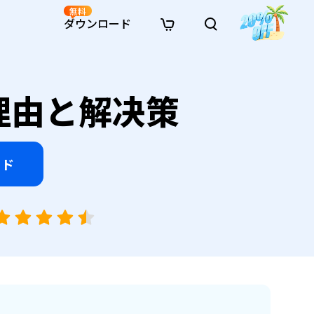
無料
ダウンロード
新着
イン修復
リソース
リソース
AI画像スタイル変換
理由と解决策
· Win11制限を回避
· SDカード復元
· HDDデータ復元
· 重複検索（Win）
イン動画修復
· AI 3Dアクションフィギュアプロンプト
· ハードディスクをクローン
· USBデータ復元
· ゴミ箱復元
· 重複検索（Mac）
イン写真修復
· シネマ風AI画像プロンプト
· Cドライブを拡張
· ファイル復元
· エクセル復元
· ディスク容量を解放
インファイル修復
· アニメ実写化プロンプト
· MBRをGPTに変換
· 写真復元
· 動画復元
· Macストレージを整理
イン音声修復
· AIアニメポートレートプロンプト
ード
· AIレゴ風写真プロンプト