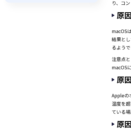
り、コン
原因
macO
結果とし
るようで
注意点と
macO
原
Appl
温度を超
ている場
原