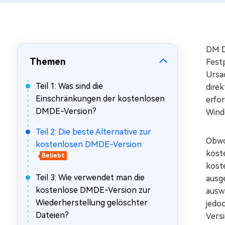
Mac Boot Genius
Mac-Probleme kostenlos
beheben
DM D
Themen
Fest
Ursa
Teil 1: Was sind die
dire
Einschränkungen der kostenlosen
erfo
DMDE-Version?
Wind
Teil 2: Die beste Alternative zur
Obwo
kostenlosen DMDE-Version
kost
Beliebt
koste
Teil 3: Wie verwendet man die
ausg
kostenlose DMDE-Version zur
ausw
Wiederherstellung gelöschter
jedo
Dateien?
Vers