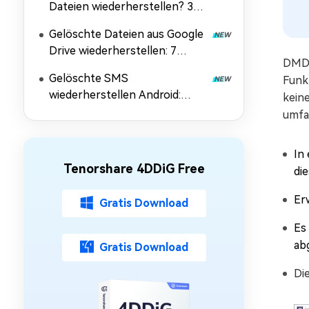
Dateien wiederherstellen? 3
einfache Methoden
Gelöschte Dateien aus Google
Drive wiederherstellen: 7
DMDE
Lösungen
Gelöschte SMS
Funkt
wiederherstellen Android:
kein
Kostenlos Nachrichten
umfa
zurückholen
In
Tenorshare 4DDiG Free
di
Er
Gratis Download
Es
ab
Gratis Download
Die