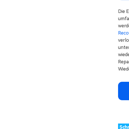
Die 
umfa
werd
Reco
verl
unte
wiede
Repa
Wied