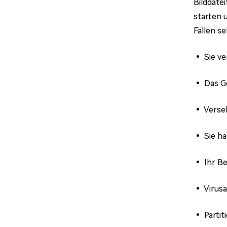
Bilddate
starten 
Fällen se
•
Sie ve
•
Das Ge
•
Verseh
•
Sie ha
•
Ihr Be
•
Virusa
•
Partit