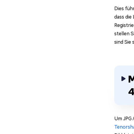
Dies füh
dass die
Registri
stellen 
sind Sie
M
4
Um JPG /
Tenorsh