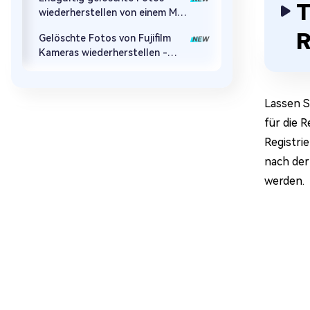
Wiederherstellung
T
wiederherstellen von einem Mac
| 5 Bewährte Methoden
R
Gelöschte Fotos von Fujifilm
Kameras wiederherstellen -
2026
Lassen S
für die 
Registri
nach der
werden.