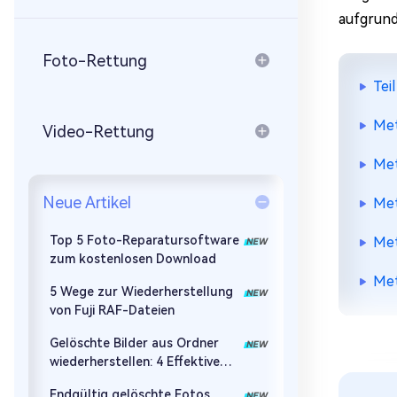
Mac Boot Genius
aufgrund
Mac-Probleme kostenlos
beheben
Foto-Rettung
Tei
Met
Video-Rettung
Met
Neue Artikel
Met
Top 5 Foto-Reparatursoftware
Met
zum kostenlosen Download
Met
5 Wege zur Wiederherstellung
von Fuji RAF-Dateien
Gelöschte Bilder aus Ordner
wiederherstellen: 4 Effektive
Methoden zur
Endgültig gelöschte Fotos