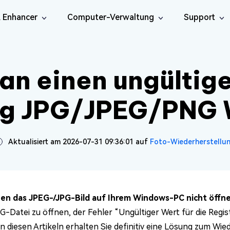
& Enhancer
Computer-Verwaltung
Support
nigung
en
Soziale Medien
iOS26
Reparatur-Tools
Kostenlos
ne Data Recovery
Android Data Recovery
rene iPhone/iPad-Daten
n einen ungültige
KI
Android-Daten wiederherstellen
Onlin
te File Deleter
erhandbuch
DLL-Fixer
rherstellen
Video-Reparatur
Foto-Reparatur
Onlin
 Dateien finden und
rhandbuch-
DLL-Fehler unter Windows
sApp Data Recovery
n
beheben
Onlin
ng JPG/JPEG/PNG
Dokument-
sApp-Daten
Onlin
NEU
Audio-Reparatur
are Cleamio
ungen
Email Repair
rherstellen
Reparatur
lich reinigen und
ps & Lösungen
Beschädigte PST/OST-Dateien
KI
KI
en
reparieren
Aktualisiert am 2026-07-31 09:36:01 auf
Video-Enhancer
Foto-Enhancer
Foto-Wiederherstellu
nen das JPEG-/JPG-Bild auf Ihrem Windows-PC nicht öffn
G-Datei zu öffnen, der Fehler “Ungültiger Wert für die Regis
In diesen Artikeln erhalten Sie definitiv eine Lösung zum Wi