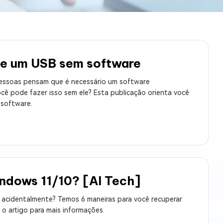
os e limpar arquivos inúteis no Mac
us
de um USB sem software
indows em Minutos
pessoas pensam que é necessário um software
rátis
cê pode fazer isso sem ele? Esta publicação orienta você
tis
 software.
 Checker
ão do Windows 11 Grátis
ndows 11/10? [AI Tech]
 acidentalmente? Temos 6 maneiras para você recuperar
o artigo para mais informações.