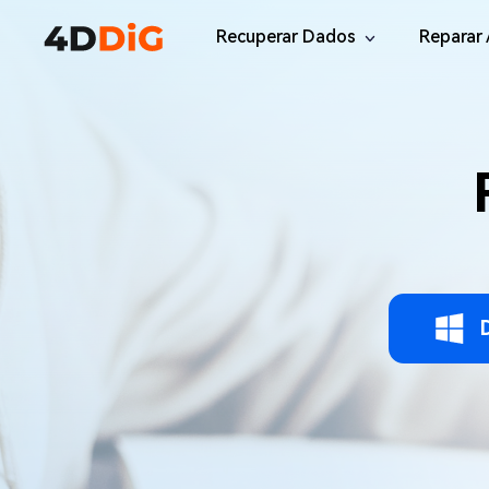
Recuperar Dados
Reparar 
Windows/Mac
Desktop
File R
Windows Data Recovery
Recuperar Arquivos Apagados de Win
Reparar
Mac Data Recovery
Email 
Recuperar Arquivos Apagados de Mac
Reparar
DLL Fi
iOS/Android
Corrigi
iPhone Data Recovery
Recuperar Dados Perdidos de iPhone/i
Online
Android Recovery
Online
Recuperar Arquivos no Android Sem Ro
Recuper
WhatsApp Recovery