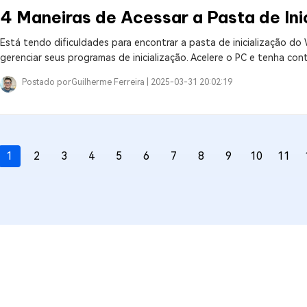
4 Maneiras de Acessar a Pasta de In
Está tendo dificuldades para encontrar a pasta de inicialização do
gerenciar seus programas de inicialização. Acelere o PC e tenha con
Postado por
Guilherme Ferreira |
2025-03-31 20:02:19
1
2
3
4
5
6
7
8
9
10
11