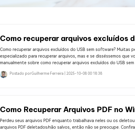
ne/Android
Excluir arquivos duplicad
Mais Ferramentas
Windows Boot Geni
Como recuperar arquivos excluídos 
Corrigir Problemas de W
Como recuperar arquivos excluídos do USB sem software? Muitas 
Mac Boot Genius
G
especializado para recuperar arquivos, mas e se disséssemos que vo
Corrigir Erros de Mac Grá
manualmente sobre como recuperar arquivos excluídos do USB sem
Windows 11 Upgrade
Postado por
Guilherme Ferreira |
2025-10-08 00:18:38
Verificador de Atualizaç
Como Recuperar Arquivos PDF no Wi
Perdeu seus arquivos PDF enquanto trabalhava neles ou os deletou
arquivos PDF deletados/não salvos, então não se preocupe. Confira 