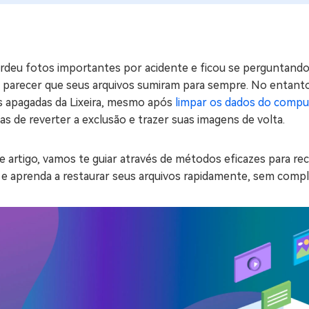
ne/Android
Excluir arquivos duplicad
Mais Ferramentas
erdeu fotos importantes por acidente e ficou se perguntando
Windows Boot Geni
 parecer que seus arquivos sumiram para sempre. No entanto,
Corrigir Problemas de W
s apagadas da Lixeira, mesmo após
limpar os dados do compu
s de reverter a exclusão e trazer suas imagens de volta.
Mac Boot Genius
G
Corrigir Erros de Mac Grá
 artigo, vamos te guiar através de métodos eficazes para re
Windows 11 Upgrade
 e aprenda a restaurar seus arquivos rapidamente, sem compl
Verificador de Atualizaç