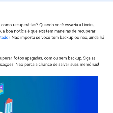
os e limpar arquivos inúteis no Mac
 como recuperá-las? Quando você esvazia a Lixeira,
us
 a boa notícia é que existem maneiras de recuperar
indows em Minutos
tador
. Não importa se você tem backup ou não, ainda há
rátis
tis
cuperar fotos apagadas, com ou sem backup. Siga as
 Checker
icações. Não perca a chance de salvar suas memórias!
ão do Windows 11 Grátis