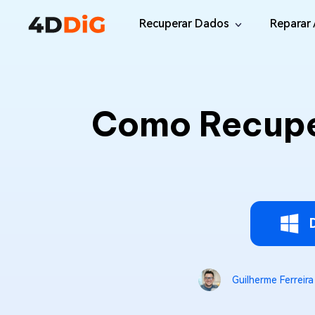
Recuperar Dados
Reparar 
Windows/Mac
Desktop
File R
Windows Data Recovery
Como Recuper
Recuperar Arquivos Apagados de Win
Reparar
Mac Data Recovery
Email 
Recuperar Arquivos Apagados de Mac
Reparar
DLL Fi
iOS/Android
Corrigi
iPhone Data Recovery
Recuperar Dados Perdidos de iPhone/i
Online
Android Recovery
Online
Guilherme Ferreira
Recuperar Arquivos no Android Sem Ro
Recuper
WhatsApp Recovery