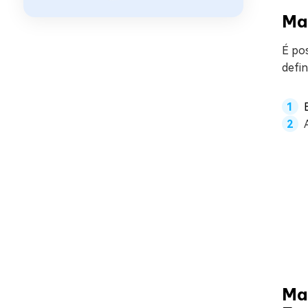
Man
É pos
defin
Ma