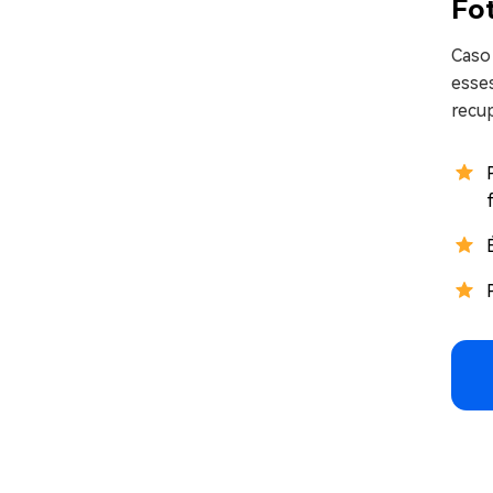
Fot
Caso 
esse
recu