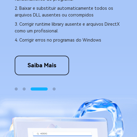
m
2. M
2. Baixar e substituir automaticamente todos os
víde
arquivos DLL ausentes ou corrompidos
3. C
3. Corrigir runtime library ausente e arquivos DirectX
4. S
como um profissional.
5. C
4. Corrigir erros no programas do Windows
Saiba Mais