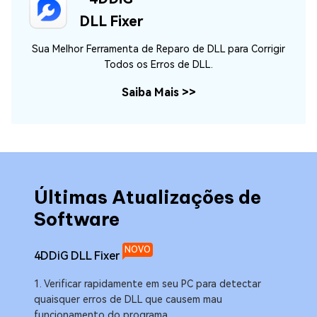
DLL Fixer
Sua Melhor Ferramenta de Reparo de DLL para Corrigir
Todos os Erros de DLL.
Saiba Mais
>>
e
Últimas Atualizações de
Úl
Software
So
NOVO
4DDiG DLL Fixer
4DDi
1. Verificar rapidamente em seu PC para detectar
1. A
quaisquer erros de DLL que causem mau
áudi
funcionamento do programa.