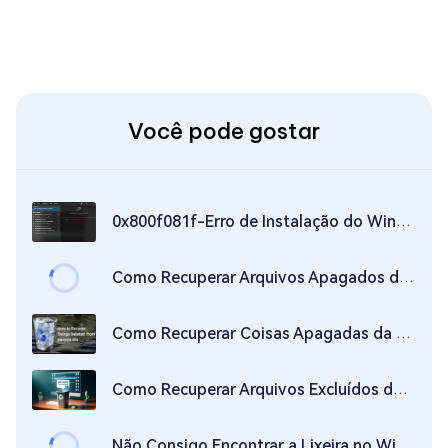
Você pode gostar
0x800f081f-Erro de Instalação do Windows 11: Como Corrigí-lo?
Como Recuperar Arquivos Apagados da Lixeira do PC
Como Recuperar Coisas Apagadas da Lixeira [6 Soluções]
Como Recuperar Arquivos Excluídos da Lixeira (Guia 2026)
Não Consigo Encontrar a Lixeira no Windows 10/8/7 | 4 Soluções Simples