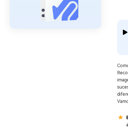
Como
Recov
image
suces
dife
Vamo