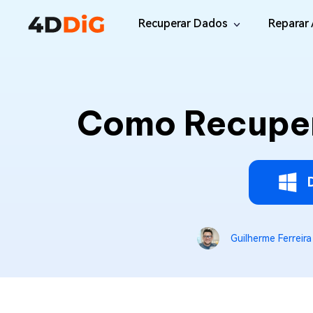
Recuperar Dados
Reparar 
Windows/Mac
Desktop
File R
Windows Data Recovery
Como Recuper
Recuperar Arquivos Apagados de Win
Reparar
Mac Data Recovery
Email 
Recuperar Arquivos Apagados de Mac
Reparar
DLL Fi
iOS/Android
Corrigi
iPhone Data Recovery
Recuperar Dados Perdidos de iPhone/i
Online
Guilherme Ferreira
Android Recovery
Online
Recuperar Arquivos no Android Sem Ro
Recuper
WhatsApp Recovery