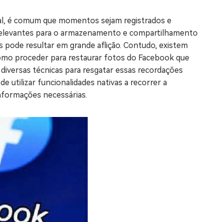
os e limpar arquivos inúteis no Mac
tal, é comum que momentos sejam registrados e
 relevantes para o armazenamento e compartilhamento
as pode resultar em grande aflição. Contudo, existem
us
mo proceder para restaurar fotos do Facebook que
indows em Minutos
diversas técnicas para resgatar essas recordações
e utilizar funcionalidades nativas a recorrer a
rátis
nformações necessárias.
tis
 Checker
ão do Windows 11 Grátis