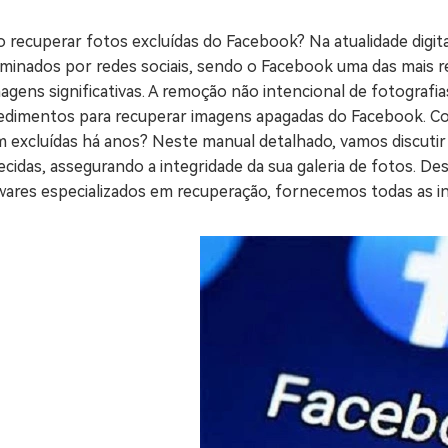
ne/Android
Excluir arquivos duplicad
 recuperar fotos excluídas do Facebook? Na atualidade digi
eminados por redes sociais, sendo o Facebook uma das mais
Mais Ferramentas
agens significativas. A remoção não intencional de fotografi
Windows Boot Geni
edimentos para recuperar imagens apagadas do Facebook. Co
Corrigir Problemas de W
 excluídas há anos? Neste manual detalhado, vamos discutir 
cidas, assegurando a integridade da sua galeria de fotos. Desd
Mac Boot Genius
G
wares especializados em recuperação, fornecemos todas as i
Corrigir Erros de Mac Grá
Windows 11 Upgrade
Verificador de Atualizaç