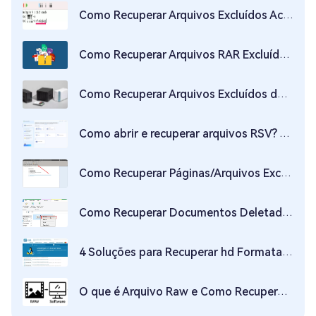
Como Recuperar Arquivos Excluídos Acidentalmente com o Comando “rm” em um Mac.
Como Recuperar Arquivos RAR Excluídos no Windows 11/10
Como Recuperar Arquivos Excluídos do NAS da Synology
Como abrir e recuperar arquivos RSV? Venha aqui!
Como Recuperar Páginas/Arquivos Excluídos do OneNote? 3 Métodos Possíveis
Como Recuperar Documentos Deletados ou Não Salvos do LibreOffice? Encontre a resposta aqui!
4 Soluções para Recuperar hd Formatado Linux
O que é Arquivo Raw e Como Recuperar Raw Corrompido?