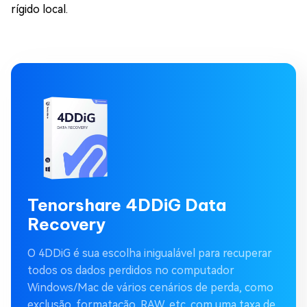
rígido local.
Tenorshare 4DDiG Data
Recovery
O 4DDiG é sua escolha inigualável para recuperar
todos os dados perdidos no computador
Windows/Mac de vários cenários de perda, como
exclusão, formatação, RAW, etc. com uma taxa de