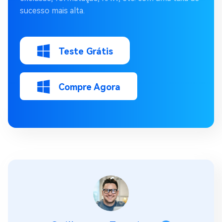
sucesso mais alta.
Teste Grátis
Compre Agora