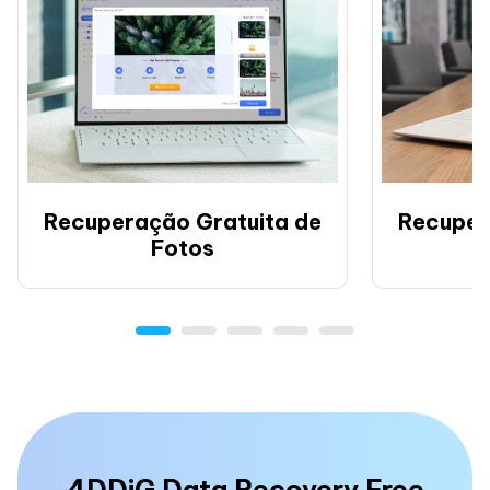
Recuperação Gratuita de
Recuper
Fotos
4DDiG Data Recovery Free