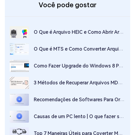
Você pode gostar
O Que é Arquivo HEIC e Como Abrir Arquivo HEIC (ou Como o Converter para JPG?)
O Que é MTS e Como Converter Arquivos MTS Para MP4 | Reproduzindo Arquivos MTS
Como Fazer Upgrade do Windows 8 Para o Windows 10!
3 Métodos de Recuperar Arquivos MDT Perdidos/Corrompidos
Recomendações de Softwares Para Organização e Remoção de Imagens Similares
Causas de um PC lento | O que fazer se o seu computador Windows 11 está lento?
Top 7 Maneiras Úteis para Coverter MOV para MP4 em MAC