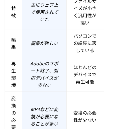
ファイルサ
主にウェブ上
特
イズが小さ
で使用されて
徴
く汎用性が
いた
高い
パソコンで
編
編集が難しい
の編集に適
集
している
再
Adobeのサポ
ほとんどの
生
ート終了、対
デバイスで
環
応デバイスが
再生可能
境
少ない
変
換
MP4などに変
の
変換の必要
換が必要にな
必
性が少ない
ることが多い
要