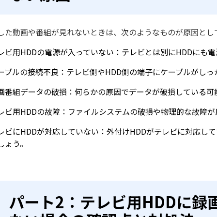
した動画や番組が見れないときは、次のようなものが原因とし
レビ用HDDの電源が入っていない：テレビとは別にHDDにも
ーブルの接続不良：テレビ側やHDD側の端子にケーブルがしっ
画番組データの破損：何らかの原因でデータが破損している可
レビ用HDDの故障：ファイルシステムの破損や物理的な故障が
レビにHDDが対応していない：外付けHDDがテレビに対応し
しょう。
パート2：テレビ用HDDに録