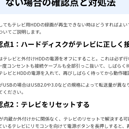
ない場合の確認点と対処法
してもテレビ用HDDの録画が再生できない時はどうすればよ
ついてご説明します。
認点1：ハードディスクがテレビに正しく
はテレビと外付けHDDの電源をオフにすること。これは必ず行
一度コンセントも接続ケーブルも全部引っこ抜いて、しばらく
テレビとHDDの電源を入れて、再びしばらく待ってから動作確
がUSBの場合はUSB2.0や3.0などの規格によって転送量が
てください。
認点2：テレビをリセットする
Dが内蔵か外付けかに関係なく、テレビのリセットで解決する可
ているテレビにリモコンを向けて電源ボタンを長押しすると、