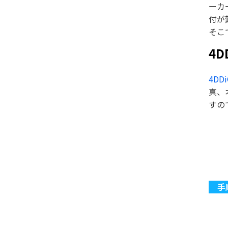
ーカ
付が
そこで
4D
4DDi
真、
すの