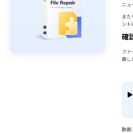
ニュ
また
ント
確
ファ
画し
動画