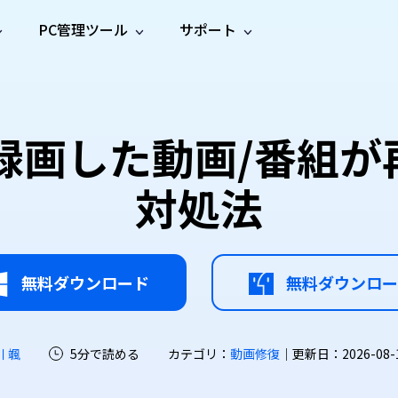
PC管理ツール
サポート
プ
ソーシャルメディア
修復ツール
無料オンラ
iOS26
one データ復元
Android データ復元
ne／iPadのデータを復元
Androidのデータを復元
AI
オンラ
ーガイド
ドキュ
e File Deleter
Dll Fixer
録画した動画/番組
動画修
写真修
オンラ
tsApp データ復元
LINE データ復元
ガイドセンター
メント
イルを検出・削除
WindowsのDLLエラーを修復
復
復
オンラ
tsAppのデータを復元
LINEのデータを復元
修復
新製
ガイド
are Cleamio
Email Repair
対処法
品
オンラ
対処法
底クリーンアップ＆最適化
破損したPST/OSTファイルを修復
音声修
動画高
写真高
AI
AI
復
画質化
画質化
無料ダウンロード
無料ダウンロー
川 颯
5分で読める
カテゴリ：
動画修復
｜更新日：2026-08-10