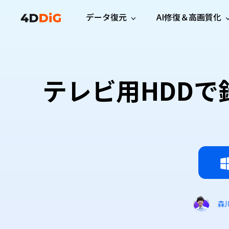
データ復元
AI修復＆高画質化
Windows管理
サポート
PCクリーンアッ
リソース
機能
iPh
Windows データ復元
iPho
Windowsで削除したファイルを復元
サポートセンター
ユーザ
Partition Manager
Duplicat
テレビ用HDDで
Wha
ガイド・お問い合わせ
ユーザー
Windows向けディスク管理ツール
重複ファ
プロ版
無料版
Wha
サブスク更新情報
使い方
Disk Copy
Tenorsh
最新版
最新のお知らせ
ヒントと
ディスクをクローン
Macを徹
Mac データ復元
macOSで削除したファイルを復元
お問い合わせ
新製品
4DDiG File Repair
Windows Backup
AIによるファイル修復と高画質化>>
データ保護向けPCバックアップ
プロ版
無料版
システム修復
Windows Boot Genius
Windowsの問題を数分で修復
森
Mac Boot Genius
Macの問題を無料で修復