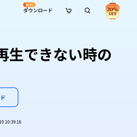
無料
ダウンロード
新着
イン修復
リソース
リソース
AI画像スタイル変換
· Win11制限を回避
· SDカード復元
· HDDデータ復元
· 重複検索（Win）
イン動画修復
· AI 3Dアクションフィギュアプロンプト
が再生できない時の
· ハードディスクをクローン
· USBデータ復元
· ゴミ箱復元
· 重複検索（Mac）
イン写真修復
· シネマ風AI画像プロンプト
· Cドライブを拡張
· ファイル復元
· エクセル復元
· ディスク容量を解放
インファイル修復
· アニメ実写化プロンプト
· MBRをGPTに変換
· 写真復元
· 動画復元
· Macストレージを整理
イン音声修復
· AIアニメポートレートプロンプト
· AIレゴ風写真プロンプト
ド
 10:39:16