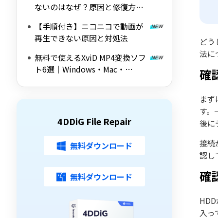
ないのはなぜ？原因と修復方法
を解説
【手順付き】ニコニコで動画が
再生できない原因と対処法
どう
法に
無料で使えるXviD MP4変換ソフ
ト6選｜Windows・Mac・
確
Android対応
まず
す。
4DDiG File Repair
後に
接続
無料ダウンロード
認し
確
無料ダウンロード
HD
入っ