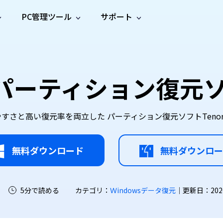
PC管理ツール
サポート
プ
ソーシャルメディア
修復ツール
無料オンラ
iOS26
one データ復元
Android データ復元
ne／iPadのデータを復元
Androidのデータを復元
AI
オンラ
ーガイド
ドキュ
e File Deleter
Dll Fixer
】パーティション復元
動画修
写真修
オンラ
tsApp データ復元
LINE データ復元
ガイドセンター
メント
イルを検出・削除
WindowsのDLLエラーを修復
復
復
オンラ
tsAppのデータを復元
LINEのデータを復元
修復
新製
ガイド
are Cleamio
Email Repair
品
オンラ
対処法
底クリーンアップ＆最適化
破損したPST/OSTファイルを修復
音声修
動画高
写真高
と高い復元率を両立した パーティション復元ソフトTenorsha
AI
AI
復
画質化
画質化
無料ダウンロード
無料ダウンロー
5分で読める
カテゴリ：
Ｗindowsデータ復元
｜更新日：2026-0