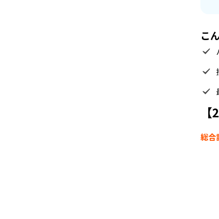
こ
【2
総合評