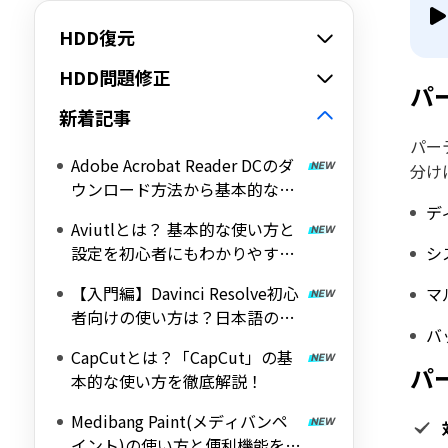
HDD復元
HDD問題修正
パ
新着記事
パー
Adobe Acrobat Reader DCのダ
分け
ウンロード方法から基本的な使
デ
い方を解説！
Aviutlとは？ 基本的な使い方と
設定を初心者にもわかりやすく
シ
解説！
【入門編】Davinci Resolve初心
マ
者向けの使い方は？日本語の設
バ
定方法
CapCutとは？「CapCut」の基
パ
本的な使い方を徹底解説！
Medibang Paint(メディバンペ
イント)の使い方と便利機能を徹