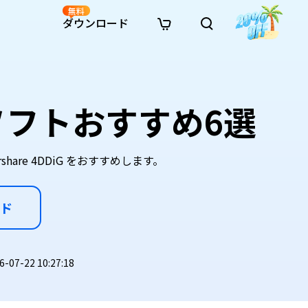
無料
ダウンロード
新着
イン修復
リソース
リソース
AI画像スタイル変換
· Win11制限を回避
· SDカード復元
· HDDデータ復元
· 重複検索（Win）
イン動画修復
· AI 3Dアクションフィギュアプロンプト
ソフトおすすめ6選
· ハードディスクをクローン
· USBデータ復元
· ゴミ箱復元
· 重複検索（Mac）
イン写真修復
· シネマ風AI画像プロンプト
· Cドライブを拡張
· ファイル復元
· エクセル復元
· ディスク容量を解放
インファイル修復
· アニメ実写化プロンプト
· MBRをGPTに変換
· 写真復元
· 動画復元
· Macストレージを整理
イン音声修復
· AIアニメポートレートプロンプト
re 4DDiG をおすすめします。
· AIレゴ風写真プロンプト
ド
7-22 10:27:18