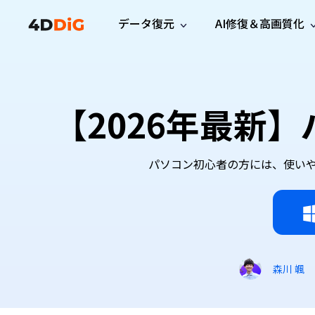
データ復元
AI修復＆高画質化
Windows管理
サポート
PCクリーンアッ
リソース
機能
iPh
Windows データ復元
iPho
Windowsで削除したファイルを復元
サポートセンター
ユーザ
Partition Manager
Duplicat
【2026年最新
Wha
ガイド・お問い合わせ
ユーザー
Windows向けディスク管理ツール
重複ファ
プロ版
無料版
Wha
サブスク更新情報
使い方
Disk Copy
Tenorsh
最新版
最新のお知らせ
ヒントと
ディスクをクローン
Macを徹
パソコン初心者の方には、使いやすさ
Mac データ復元
macOSで削除したファイルを復元
お問い合わせ
新製品
4DDiG File Repair
Windows Backup
AIによるファイル修復と高画質化>>
データ保護向けPCバックアップ
プロ版
無料版
システム修復
Windows Boot Genius
森川 颯
Windowsの問題を数分で修復
Mac Boot Genius
Macの問題を無料で修復