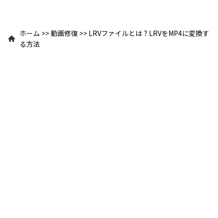
ホーム
>>
動画修復
>>
LRVファイルとは？LRVをMP4に変換す
る方法