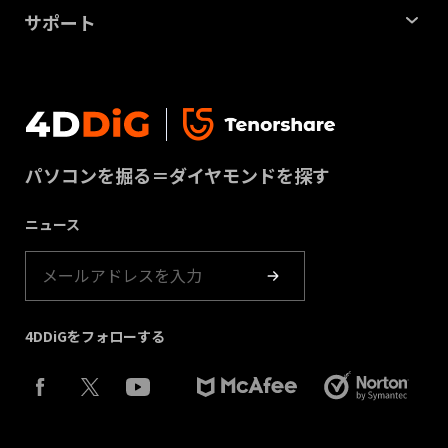
会社概要
パーティション管理ツール
サポート
SDカード復元
ビジネス
重複ファイル削除ツール
サポートセンター
USBデータ復元
プライバシー
DLLエラー修復ツール
お問い合わせ
動画修復
利用規約
Windowsバックアップツール
ダウンロードセンター
パーティション管理
パソコンを掘る＝ダイヤモンドを探す
クッキーポリシー（更新）
ストア
ゴミ箱復元
ニュース
製品ガイド
4DDiGをフォローする