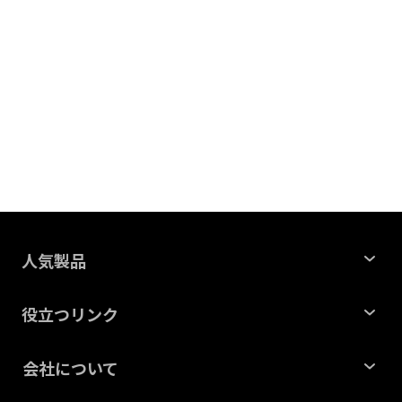
人気製品
Windows データ復元
役立つリンク
Mac データ復元
記事一覧
会社について
ファイル修復
HDDデータ復元