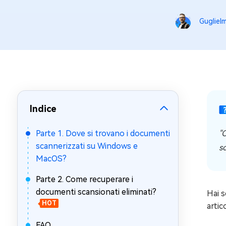
Windows 
Gugliel
Controllo g
Indice
Parte 1. Dove si trovano i documenti
"
scannerizzati su Windows e
so
MacOS?
Parte 2. Come recuperare i
documenti scansionati eliminati?
Hai s
HOT
artic
FAQ