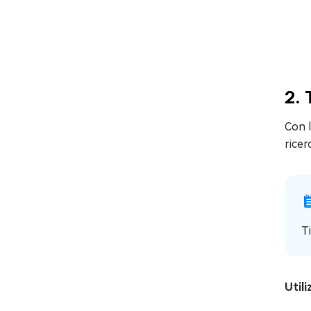
2. 
Con l
ricer
T
Utili