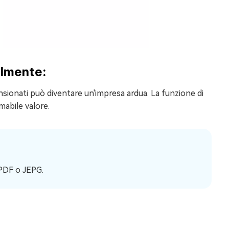
almente:
nsionati può diventare un'impresa ardua. La funzione di
mabile valore.
 PDF o JEPG.