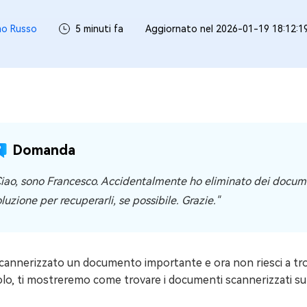
4DDiG Email Repair
NUOVO
11 Upgrade Checker
mo Russo
5 minuti fa
Aggiornato nel 2026-01-19 18:12:1
Ripara i file PST/OST di Outlook danneggiati
ratuito dell'aggiornamento di Windows 11
Domanda
Ciao, sono Francesco. Accidentalmente ho eliminato dei docume
luzione per recuperarli, se possibile. Grazie."
cannerizzato un documento importante e ora non riesci a tro
olo, ti mostreremo come trovare i documenti scannerizzati s