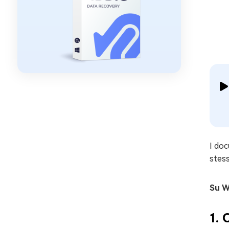
I doc
stess
Su W
1. 