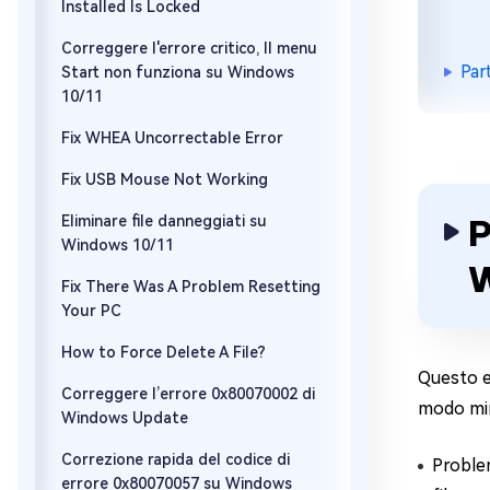
Installed Is Locked
Correggere l'errore critico, Il menu
Par
Start non funziona su Windows
10/11
Fix WHEA Uncorrectable Error
Fix USB Mouse Not Working
P
Eliminare file danneggiati su
Windows 10/11
W
Fix There Was A Problem Resetting
Your PC
How to Force Delete A File?
Questo er
Correggere l’errore 0x80070002 di
modo mira
Windows Update
Correzione rapida del codice di
Problem
errore 0x80070057 su Windows