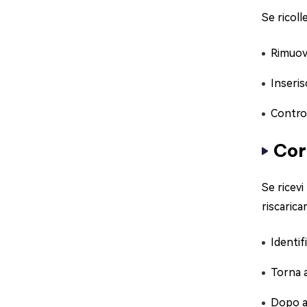
Se ricoll
Rimuovi
Inseris
Control
Cor
Se ricevi
riscarica
Identif
Torna al
Dopo av