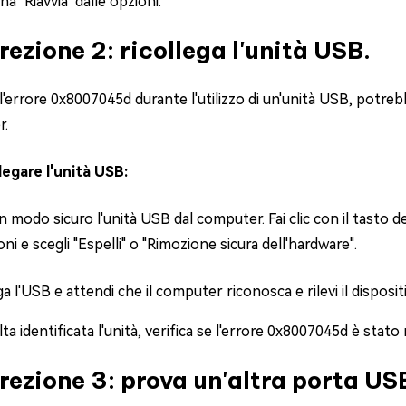
na "Riavvia" dalle opzioni.
rezione 2: ricollega l'unità USB.
 l'errore 0x8007045d durante l'utilizzo di un'unità USB, potre
r.
llegare l'unità USB:
n modo sicuro l'unità USB dal computer. Fai clic con il tasto de
oni e scegli "Espelli" o "Rimozione sicura dell'hardware".
ga l'USB e attendi che il computer riconosca e rilevi il disposit
ta identificata l'unità, verifica se l'errore 0x8007045d è stato r
rezione 3: prova un'altra porta US