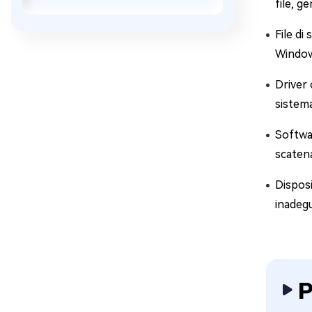
file, g
File di
Window
Driver 
sistema
Softwar
scatena
Disposi
inadegu
P