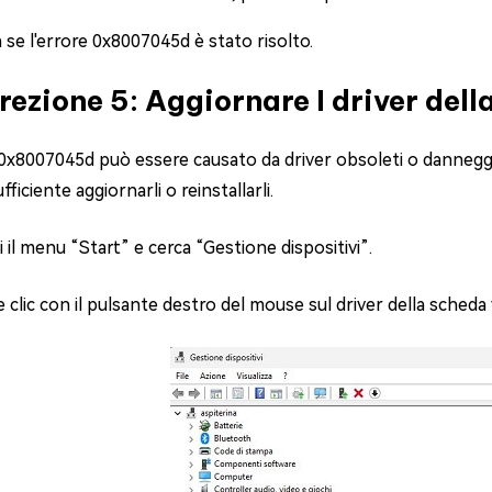
a se l'errore 0x8007045d è stato risolto.
rezione 5: Aggiornare I driver dell
 0x8007045d può essere causato da driver obsoleti o danneggia
fficiente aggiornarli o reinstallarli.
i il menu “Start” e cerca “Gestione dispositivi”.
e clic con il pulsante destro del mouse sul driver della scheda 