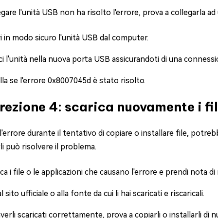
egare l'unità USB non ha risolto l'errore, prova a collegarla ad
 in modo sicuro l'unità USB dal computer.
ci l'unità nella nuova porta USB assicurandoti di una connessi
la se l'errore 0x8007045d è stato risolto.
rezione 4: scarica nuovamente i fi
 l'errore durante il tentativo di copiare o installare file, potr
rli può risolvere il problema.
ica i file o le applicazioni che causano l'errore e prendi nota di
 sito ufficiale o alla fonte da cui li hai scaricati e riscaricali.
erli scaricati correttamente, prova a copiarli o installarli di 