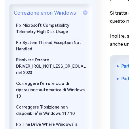
Windows 
Correzione errori Windows
Si tratta
Controllo g
questo m
Fix Microsoft Compatibility
Telemetry High Disk Usage
Inoltre,
Fix System Thread Exception Not
anche una
Handled
Risolvere l'errore
Par
DRIVER_IRQL_NOT_LESS_OR_EQUAL
nel 2023
Par
Correggere l’errore ciclo di
riparazione automatica di Windows
10
Correggere 'Posizione non
disponibile' in Windows 11 / 10
Fix The Drive Where Windows is