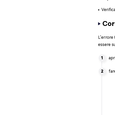
Verific
Cor
L’errore
essere su
apr
far