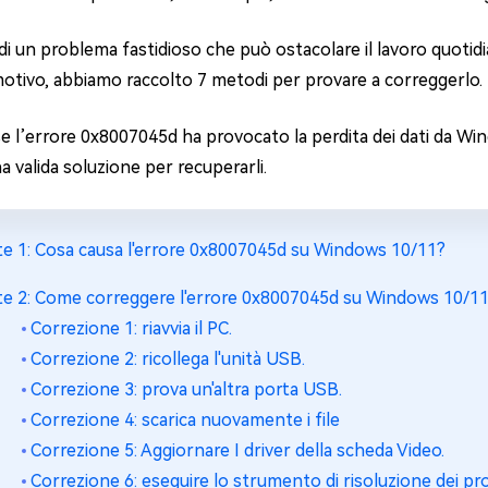
4DDiG Email Repair
NUOVO
11 Upgrade Checker
 di un problema fastidioso che può ostacolare il lavoro quotidi
Ripara i file PST/OST di Outlook danneggiati
ratuito dell'aggiornamento di Windows 11
otivo, abbiamo raccolto 7 metodi per provare a correggerlo.
 se l’errore 0x8007045d ha provocato la perdita dei dati da W
 valida soluzione per recuperarli.
te 1: Cosa causa l'errore 0x8007045d su Windows 10/11?
te 2: Come correggere l'errore 0x8007045d su Windows 10/1
Correzione 1: riavvia il PC.
Correzione 2: ricollega l'unità USB.
Correzione 3: prova un'altra porta USB.
Correzione 4: scarica nuovamente i file
Correzione 5: Aggiornare I driver della scheda Video.
Correzione 6: eseguire lo strumento di risoluzione dei p