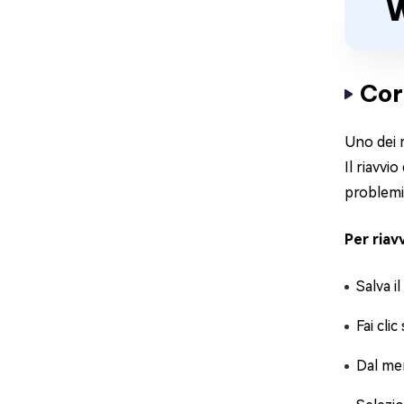
W
Corr
Uno dei m
Il riavvi
problemi
Per riavv
Salva i
Fai cli
Dal men