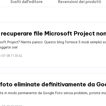
Scelti dall'editore
Recensioni dei prodotti
4DDiG Email Repair
NUOVO
11 Upgrade Checker
Ripara i file PST/OST di Outlook danneggiati
ratuito dell'aggiornamento di Windows 11
ecuperare file Microsoft Project non
soft Project? Niente panico. Questo blog fornisce 5 modi semplici ed e
eggete ora!
-07-08 11:30:42
foto eliminate definitivamente da G
late in modo permanente da Google Foto senza problemi, potete iniz