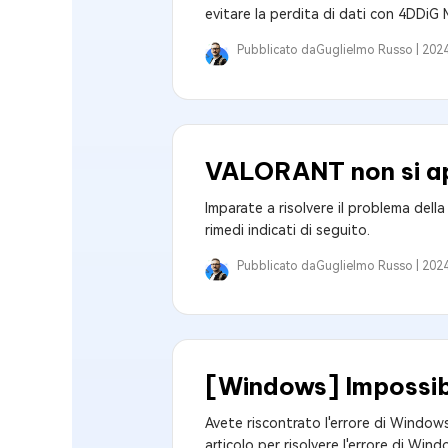
evitare la perdita di dati con 4DDiG
Pubblicato da
Guglielmo Russo |
2024
VALORANT non si ap
Imparate a risolvere il problema del
rimedi indicati di seguito.
Pubblicato da
Guglielmo Russo |
2024
[Windows] Impossibil
Avete riscontrato l'errore di Windows
articolo per risolvere l'errore di Win