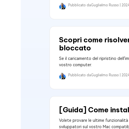
Pubblicato da
Guglielmo Russo |
2024
Scopri come risolv
bloccato
Se il caricamento del ripristino dell'
vostro computer.
Pubblicato da
Guglielmo Russo |
2024
[Guida] Come instal
Volete provare le ultime funzionalit
sviluppatori sul vostro Mac compatib