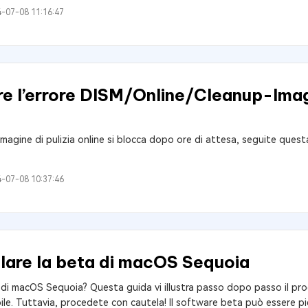
-07-08 11:16:47
ere l’errore DISM/Online/Cleanup-Im
immagine di pulizia online si blocca dopo ore di attesa, seguite quest
-07-08 10:37:46
lare la beta di macOS Sequoia
à di macOS Sequoia? Questa guida vi illustra passo dopo passo il pro
ile. Tuttavia, procedete con cautela! Il software beta può essere p