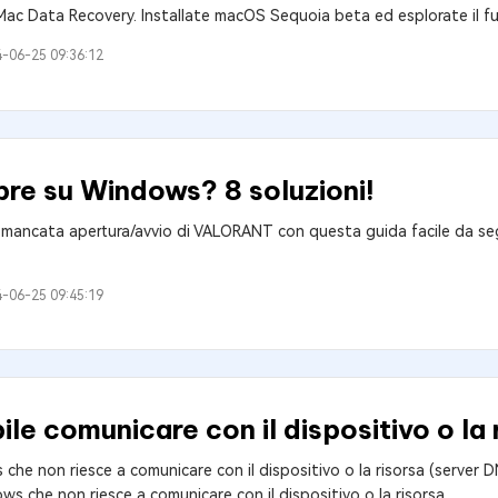
 Mac Data Recovery. Installate macOS Sequoia beta ed esplorate il f
-06-25 09:36:12
re su Windows? 8 soluzioni!
la mancata apertura/avvio di VALORANT con questa guida facile da seg
-06-25 09:45:19
e comunicare con il dispositivo o la 
 che non riesce a comunicare con il dispositivo o la risorsa (server
dows che non riesce a comunicare con il dispositivo o la risorsa.