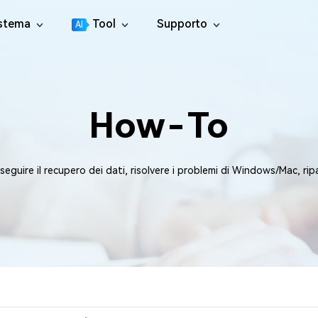
istema
Tool
Supporto
AI
Centro di Supporto
4DDiG File Repair
tition Manager
Guide, Licenza, Contatti
l Disco per Windows
Riparazione di video, audio e file
How-To
Guida utente
4DDiG Video Repair
licate File Deleter
Centro guida per l'utente
Riparare i Video Danneggiati
muovere i File Duplicati
Come Guidare
4DDiG Photo Repair
re Cleamio
New
guire il recupero dei dati, risolvere i problemi di Windows/Mac, ripara
Tutti i suggerimenti & Le soluzioni
Riparare le foto danneggiate
e duplicati e pulisci i file spazzatura su Mac
YouTube
4DDiG Document Repair
 Fixer
Canale Ufficiale di YouTube
Riparare documenti danneggiati
ti gli errori DLL su Windows
4DDiG Audio Repair
Boot Genius
Salva i file audio danneggiati
roblemi di Windows in pochi minuti
4DDiG Online File Repair
 Genius
GRATIS
Ripara file corrotti online
atuitamente i problemi del Mac