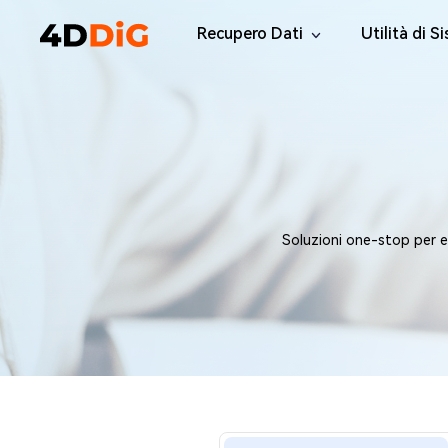
Recupero Dati
Utilità di S
Windows Data Recovery Pro
4DDiG Par
Recuperare i file cancellati da Win
Gestione de
Mac Data Recovery
4DDiG Dup
Recuperare i file eliminati da MacOS
Trovare e Ri
Windows Data Recovery Free
Tenorsha
Soluzioni one-stop per ese
Recuperare 2 GB di dati gratuitamente
Elimina i fil
4DDiG DLL
Correggi tut
Windows 
Riparate i p
Mac Boot
Riparare gr