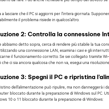
 a lasciare che il PC si aggiorni per l'intera giornata. Suppo
bilmente il problema risiede in qualcos'altro.
uzione 2: Controlla la connessione In
abbiamo detto sopra, cerca di rendere più stabile la tua co
utilizzando una connessione LAN, esamina i cavi e gli interrutt
icarne il funzionamento corretto. Se sei collegato tramite Wi-
ni che ci sia ancora qualcosa che non va, esegui una risoluzio
uzione 3: Spegni il PC e ripristina l’a
pristino dell'alimentazione può ripulire, ma non danneggerà i da
ter bloccato durante la preparazione di Windows sul PC. Util
ows 10 o 11 bloccato durante la preparazione di Windows: