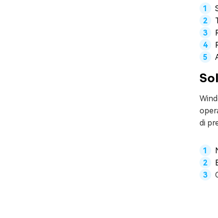
Sol
Wind
opera
di pr