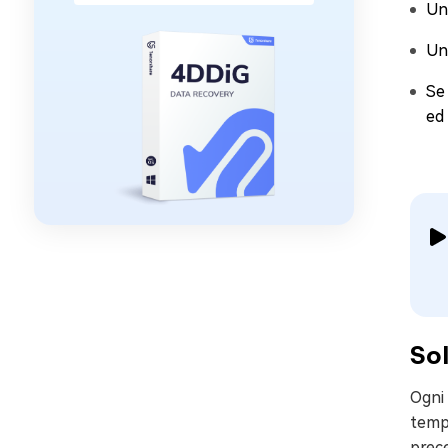
Una
Un
Se
ed 
Sol
Ogni 
tempo
prece