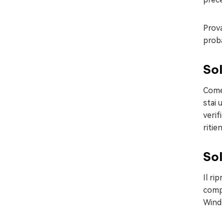
Prova
proba
Sol
Come 
stai 
verif
ritie
Sol
Il ri
compu
Wind