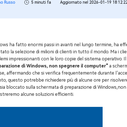
mo Russo
5 minuti fa
Aggiornato nel 2026-01-19 18:12:2
4DDiG Email Repair
NUOVO
11 Upgrade Checker
Ripara i file PST/OST di Outlook danneggiati
ratuito dell'aggiornamento di Windows 11
ows ha fatto enormi passi in avanti nel lungo termine, ha e
tato la selezione di milioni di clienti in tutto il mondo. Ma i
emi impressionanti con le loro copie del sistema operativo.
parazione di Windows, non spegnere il computer"
a scherm
se, affermando che si verifica frequentemente durante l’acce
nto, questo potrebbe richiedere più di alcune ore per risolver
 sia bloccato sulla schermata di preparazione di Windows,non
streremo alcune soluzioni efficienti.