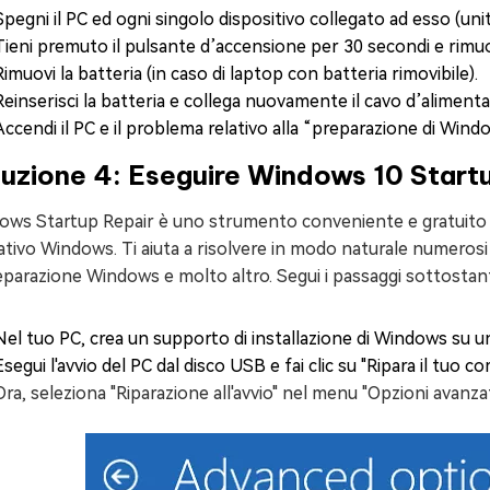
Spegni il PC ed ogni singolo dispositivo collegato ad esso (uni
Tieni premuto il pulsante d’accensione per 30 secondi e rimuovi
Rimuovi la batteria (in caso di laptop con batteria rimovibile).
Reinserisci la batteria e collega nuovamente il cavo d’alimentaz
Accendi il PC e il problema relativo alla “preparazione di Win
uzione 4: Eseguire Windows 10 Start
ows Startup Repair è uno strumento conveniente e gratuito n
tivo Windows. Ti aiuta a risolvere in modo naturale numerosi pr
eparazione Windows e molto altro. Segui i passaggi sottostanti
Nel tuo PC, crea un supporto di installazione di Windows su u
Esegui l'avvio del PC dal disco USB e fai clic su "Ripara il tuo 
Ora, seleziona "Riparazione all'avvio" nel menu "Opzioni avanza