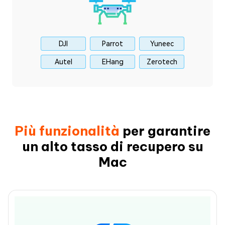
DJI
Parrot
Yuneec
Autel
EHang
Zerotech
Più funzionalità
per garantire
un alto tasso di recupero su
Mac