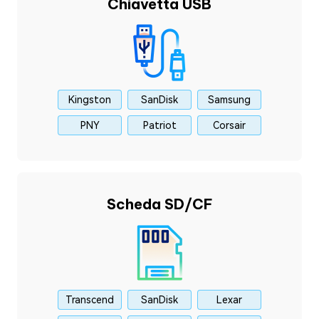
Chiavetta USB
Kingston
SanDisk
Samsung
PNY
Patriot
Corsair
Scheda SD/CF
Transcend
SanDisk
Lexar