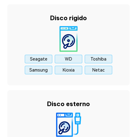
Disco rigido
Seagate
WD
Toshiba
Samsung
Kioxia
Netac
Disco esterno