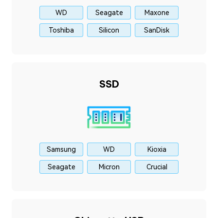
WD
Seagate
Maxone
Toshiba
Silicon
SanDisk
SSD
Samsung
WD
Kioxia
Seagate
Micron
Crucial