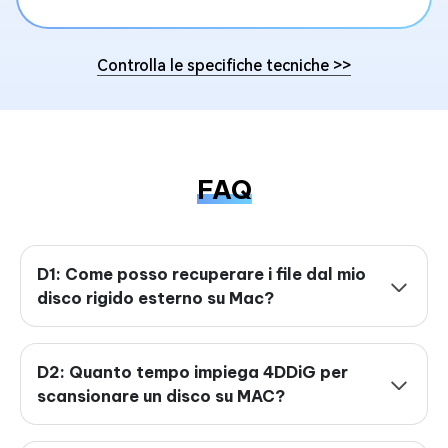
Controlla le specifiche tecniche
>>
FAQ
D1: Come posso recuperare i file dal mio
disco rigido esterno su Mac?
D2: Quanto tempo impiega 4DDiG per
scansionare un disco su MAC?