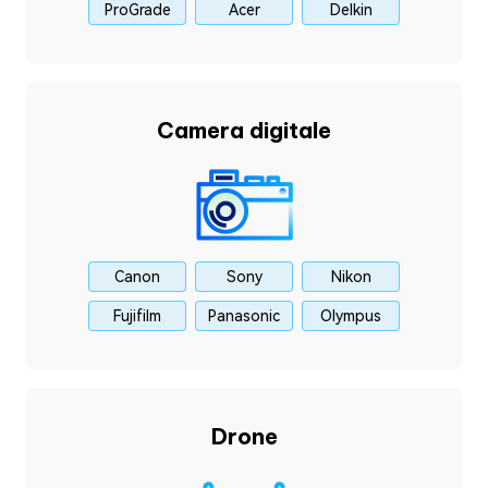
ProGrade
Acer
Delkin
Camera digitale
Canon
Sony
Nikon
Fujifilm
Panasonic
Olympus
Drone