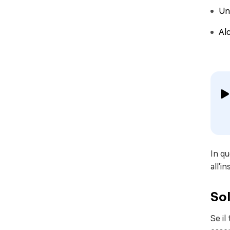
Un 
Alc
In qu
all'i
Sol
Se il