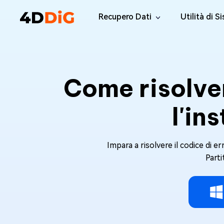
Recupero Dati
Utilità di S
Windows Data Recovery Pro
4DDiG Par
Recuperare i file cancellati da Win
Gestione de
Come risolve
Mac Data Recovery
4DDiG Dup
Recuperare i file eliminati da MacOS
Trovare e Ri
l'in
Windows Data Recovery Free
Tenorsha
Recuperare 2 GB di dati gratuitamente
Elimina i fil
4DDiG DLL
Impara a risolvere il codice di
Correggi tut
Parti
Windows 
Riparate i p
Mac Boot
Riparare gr