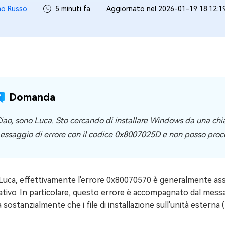
mo Russo
5 minuti fa
Aggiornato nel 2026-01-19 18:12:1
4DDiG Email Repair
NUOVO
11 Upgrade Checker
Ripara i file PST/OST di Outlook danneggiati
ratuito dell'aggiornamento di Windows 11
Domanda
Ciao, sono Luca. Sto cercando di installare Windows da una chi
essaggio di errore con il codice 0x8007025D e non posso procede
Luca, effettivamente l'errore 0x80070570 è generalmente asso
tivo. In particolare, questo errore è accompagnato dal messagg
a sostanzialmente che i file di installazione sull'unità este