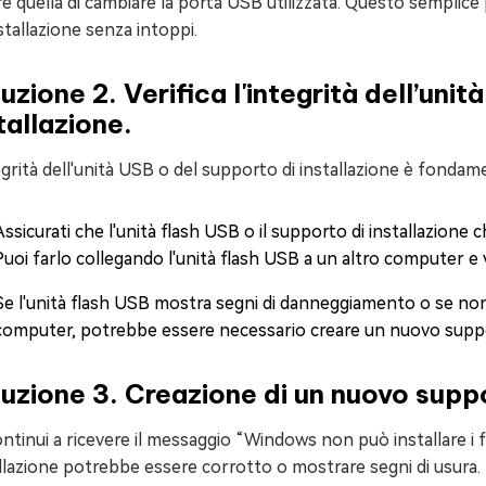
e quella di cambiare la porta USB utilizzata. Questo semplice
stallazione senza intoppi.
uzione 2. Verifica l'integrità dell’uni
tallazione.
egrità dell'unità USB o del supporto di installazione è fondamen
Assicurati che l'unità flash USB o il supporto di installazione 
Puoi farlo collegando l'unità flash USB a un altro computer e 
Se l'unità flash USB mostra segni di danneggiamento o se non
computer, potrebbe essere necessario creare un nuovo suppor
uzione 3. Creazione di un nuovo suppo
ntinui a ricevere il messaggio “Windows non può installare i f
llazione potrebbe essere corrotto o mostrare segni di usura