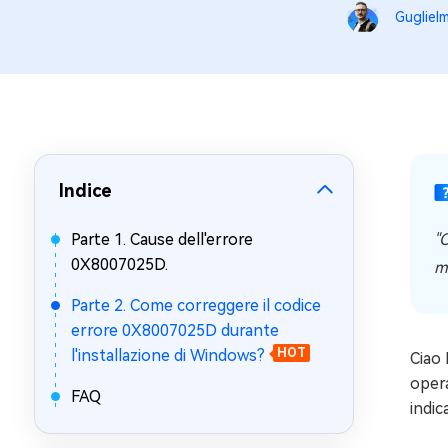
Gugliel
Windows 
Controllo g
Indice
Parte 1. Cause dell'errore
"
0X8007025D.
m
Parte 2. Come correggere il codice
errore 0X8007025D durante
l'installazione di Windows?
HOT
Ciao 
opera
FAQ
indic