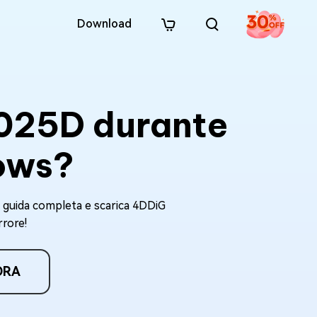
Download
7025D durante
dows?
a guida completa e scarica 4DDiG
rrore!
ORA