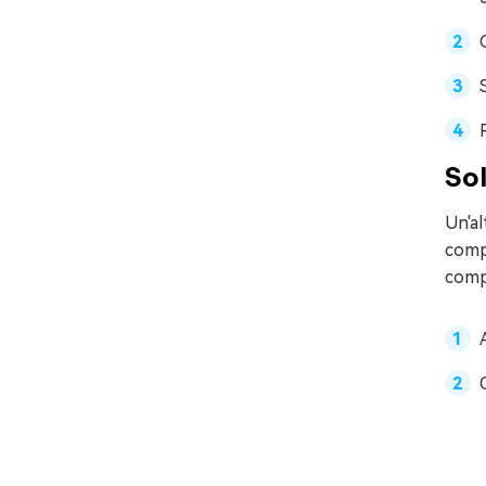
Sol
Un'al
compu
comp