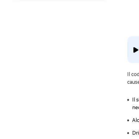
Il co
cause
Il
nec
Al
Dri