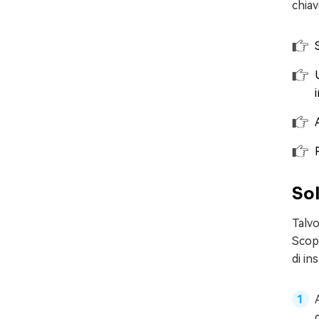
chiav
Sol
Talvo
Scopr
di in