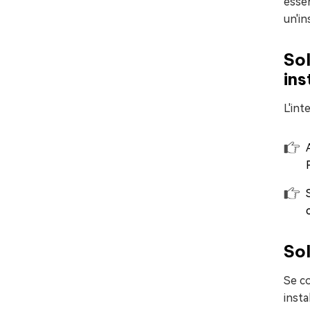
esser
un'in
Sol
ins
L'int
Sol
Se co
insta