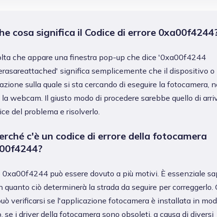
he cosa significa il Codice di errore 0xa00f4244
olta che appare una finestra pop-up che dice '0xa00f4244
asareattached' significa semplicemente che il dispositivo o
cazione sulla quale si sta cercando di eseguire la fotocamera, 
e la webcam. Il giusto modo di procedere sarebbe quello di arri
dice del problema e risolverlo.
Perché c'è un codice di errore della fotocamera
00f4244?
e 0xa00f4244 può essere dovuto a più motivi. È essenziale s
in quanto ciò determinerà la strada da seguire per correggerlo.
può verificarsi se l'applicazione fotocamera è installata in mo
o, se i driver della fotocamera sono obsoleti, a causa di diversi