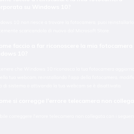
orporata su Windows 10?
ows 10 non riesce a trovare la fotocamera, puoi reinstallarla
emente scaricandola di nuovo dal Microsoft Store.
Come faccio a far riconoscere la mia fotocamera
dows 10?
tenere che Windows 10 riconosca la tua fotocamera aggiorna
della tua webcam, reinstallando l'app della fotocamera, modifi
o di sistema o attivando la tua webcam se è disattivata.
Come si corregge l'errore telecamera non colleg
bile correggere l'errore telecamera non collegata con i seguen