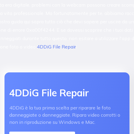
ta era digitale, problemi con la webcam possono creare scomp
ua vita professionale. Ma fortunatamente per te, abbiamo rac
ostra guida qui sopra tutto ciò che devi sapere per uscire da u
one di errore 0xa00f4244. E se dovessi scoprire che i tuoi dat
anneggiati durante tutto questo, non esitare a utilizzare l'app d
ione foto o video
4DDiG File Repair
!
4DDiG File Repair
4DDiG è la tua prima scelta per riparare le foto
danneggiate o danneggiate. Ripara video corrotti o
non in riproduzione su Windows e Mac.