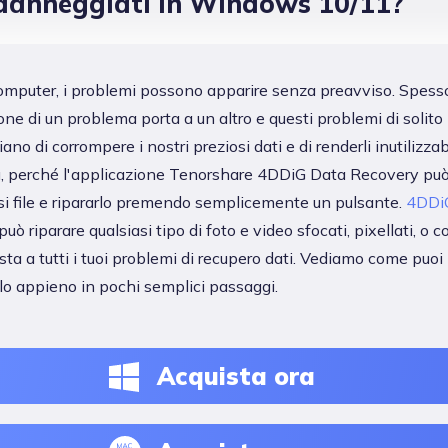
danneggiati in Windows 10/11?
omputer, i problemi possono apparire senza preavviso. Spesso
ione di un problema porta a un altro e questi problemi di solito
ano di corrompere i nostri preziosi dati e di renderli inutilizzab
, perché l'applicazione Tenorshare 4DDiG Data Recovery può
si file e ripararlo premendo semplicemente un pulsante.
4DDiG
può riparare qualsiasi tipo di foto e video sfocati, pixellati, o co
osta a tutti i tuoi problemi di recupero dati. Vediamo come puoi
rlo appieno in pochi semplici passaggi.
Acquista ora