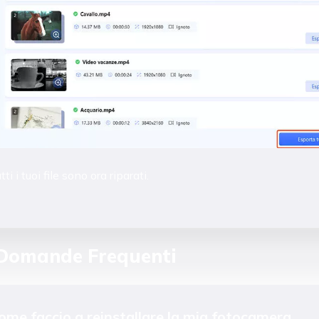
tti i tuoi file sono ora riparati.
Domande Frequenti
Come faccio a reinstallare la mia fotocamera