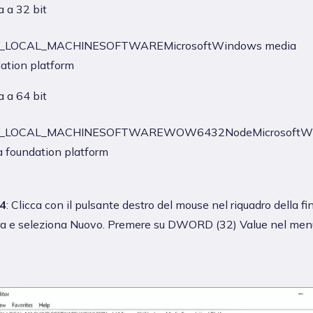
 a 32 bit
_LOCAL_MACHINESOFTWAREMicrosoftWindows media
ation platform
 a 64 bit
_LOCAL_MACHINESOFTWAREWOW6432NodeMicrosoftW
 foundation platform
4
: Clicca con il pulsante destro del mouse nel riquadro della fi
tra e seleziona Nuovo. Premere su DWORD (32) Value nel men