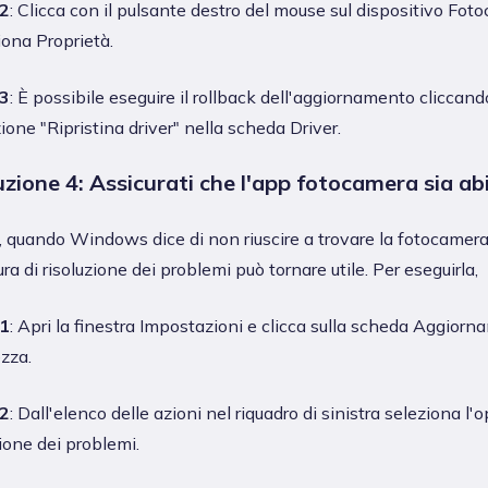
2
: Clicca con il pulsante destro del mouse sul dispositivo Fot
iona Proprietà.
3
: È possibile eseguire il rollback dell'aggiornamento cliccand
zione "Ripristina driver" nella scheda Driver.
uzione 4: Assicurati che l'app fotocamera sia abi
, quando Windows dice di non riuscire a trovare la fotocamera,
ra di risoluzione dei problemi può tornare utile. Per eseguirla,
1
: Apri la finestra Impostazioni e clicca sulla scheda Aggior
ezza.
2
: Dall'elenco delle azioni nel riquadro di sinistra seleziona l'
ione dei problemi.