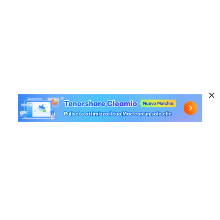
Prodotti a caldo
Windows Data Recovery
Link utili
Mac Data Recovery
Free Online Video Repair
Azienda
AI File Repair