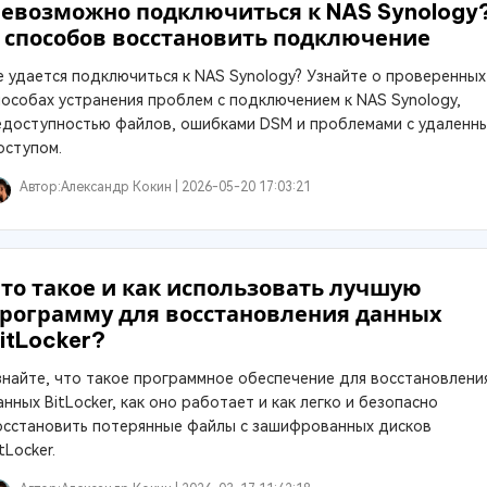
евозможно подключиться к NAS Synology
 способов восстановить подключение
е удается подключиться к NAS Synology? Узнайте о проверенных
пособах устранения проблем с подключением к NAS Synology,
едоступностью файлов, ошибками DSM и проблемами с удаленн
оступом.
Автор:
Александр Кокин |
2026-05-20 17:03:21
то такое и как использовать лучшую
рограмму для восстановления данных
itLocker?
знайте, что такое программное обеспечение для восстановлени
нных BitLocker, как оно работает и как легко и безопасно
осстановить потерянные файлы с зашифрованных дисков
tLocker.