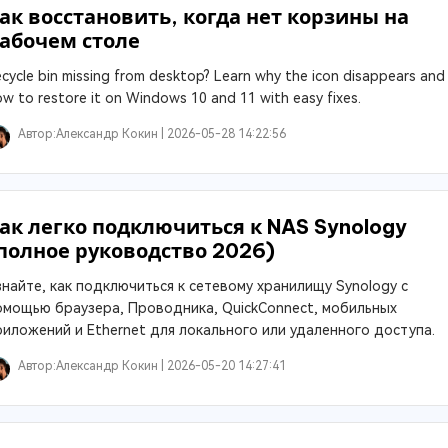
ак восстановить, когда нет корзины на
абочем столе
cycle bin missing from desktop? Learn why the icon disappears and
w to restore it on Windows 10 and 11 with easy fixes.
Автор:
Александр Кокин |
2026-05-28 14:22:56
ак легко подключиться к NAS Synology
полное руководство 2026)
знайте, как подключиться к сетевому хранилищу Synology с
омощью браузера, Проводника, QuickConnect, мобильных
риложений и Ethernet для локального или удаленного доступа.
Автор:
Александр Кокин |
2026-05-20 14:27:41