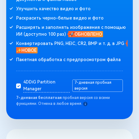
Улучшить качество видео и фото
Раскрасить черно-белые видео и фото
Расширять и заполнять изображения с помощью
ИИ (доступно 100 раз)
🚀ОБНОВЛЕНО
Конвертировать PNG, HEIC, CR2, BMP и т. д. в JPG
✨НОВОЕ
Пакетная обработка с предпросмотром файла
4DDiG Partition
7-дневная пробная
версия
Manager
7-дневная бесплатная
пробная версия со всеми
функциями. Отмена в любое время.