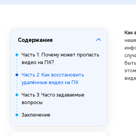
за минуты
Mac Boot Genius
Устранение проблем с Mac за
минуты
Как 
Содержание
наше
инфо
Часть 1: Почему может пропасть
случ
видео на ПК?
быть
этом
Часть 2: Как восстановить
виде
удалённые видео на ПК
Часть 3: Часто задаваемые
вопросы
Заключение