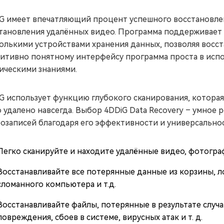
G имеет впечатляющий процент успешного восстановле
тановления удалённых видео. Программа поддерживает 
олькими устройствами хранения данных, позволяя восст
итивно понятному интерфейсу программа проста в испо
ическими знаниями.
G использует функцию глубокого сканирования, которая
 удалено навсегда. Выбор 4DDiG Data Recovery – умное
озаписей благодаря его эффективности и универсальнос
Легко сканируйте и находите удалённые видео, фотограф
Восстанавливайте все потерянные данные из корзины, ло
сломанного компьютера и т.д.
Восстанавливайте файлы, потерянные в результате случа
повреждения, сбоев в системе, вирусных атак и т. д.