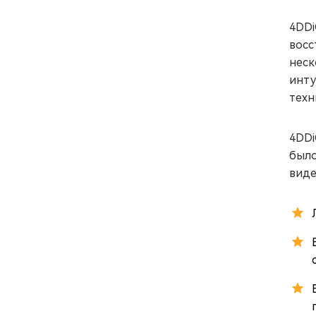
4DDi
восс
неск
инту
техн
4DDi
было
виде