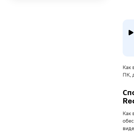
Как 
ПК, 
Сп
Re
Как 
обес
виде