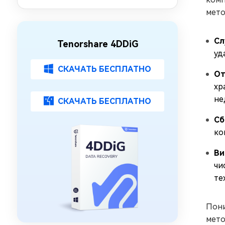
DJI
мето
Сл
Tenorshare 4DDiG
уд
СКАЧАТЬ БЕСПЛАТНО
От
хр
не
СКАЧАТЬ БЕСПЛАТНО
Сб
ко
Ви
чи
те
Пони
мето