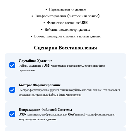
Перезаписаны ли данные
Тип форматирования (быстрое или полное)
Физическое состояние USB
Действия после потери данных
Время, прошедшее с момента потери данных
Сценарии Восстановления
Случайное Удаление
Файлы, удаленные с USB, часто можно восстановить, если они не были
перезаписаны.
Быстрое Форматирование
Быстрое форматирование удаляет ссылки на файлы, а не сами данные, что позволяет
восстановить удаленные файлы с флеш-накопителя
.
Повреждение Файловой Системы
USB-накопители, отображающиеся как RAW или требующие форматирования,
могут содержать целые данные.