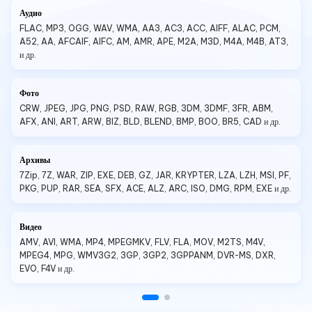
Аудио
FLAC, MP3, OGG, WAV, WMA, AA3, AC3, ACC, AIFF, ALAC, PCM,
A52, AA, AFCAIF, AIFC, AM, AMR, APE, M2A, M3D, M4A, M4B, AT3,
и др.
Фото
CRW, JPEG, JPG, PNG, PSD, RAW, RGB, 3DM, 3DMF, 3FR, ABM,
AFX, ANI, ART, ARW, BIZ, BLD, BLEND, BMP, BOO, BR5, CAD и др.
Архивы
7Zip, 7Z, WAR, ZIP, EXE, DEB, GZ, JAR, KRYPTER, LZA, LZH, MSI, PF,
PKG, PUP, RAR, SEA, SFX, ACE, ALZ, ARC, ISO, DMG, RPM, EXE и др.
Видео
AMV, AVI, WMA, MP4, MPEGMKV, FLV, FLA, MOV, M2TS, M4V,
MPEG4, MPG, WMV3G2, 3GP, 3GP2, 3GPPANM, DVR-MS, DXR,
EVO, F4V и др.