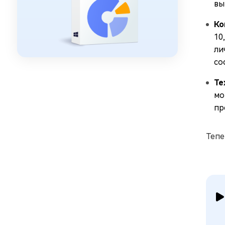
вы
Ко
10
ли
со
Те
мо
пр
Тепе