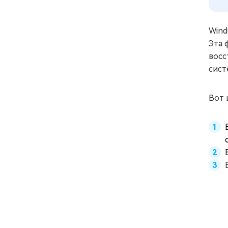
Wind
Эта 
восс
сист
Вот 