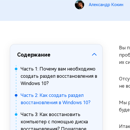
за минуты
Александр Кокин
Mac Boot Genius
Устранение проблем с Mac за
минуты
Вы п
Содержание
проб
их с
Часть 1: Почему вам необходимо
создать раздел восстановления в
Отсу
Windows 10?
не в
Часть 2: Как создать раздел
восстановления в Windows 10?
Мы р
буде
Часть 3: Как восстановить
компьютер с помощью диска
Итак
восстановления? Пошаговое