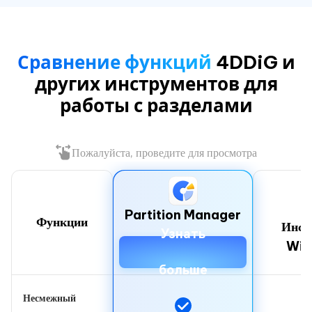
Сравнение функций
4DDiG и
других инструментов для
работы с разделами
Пожалуйста, проведите для просмотра
Partition Manager
Функции
Инст
Узнать
Win
больше
Несмежный