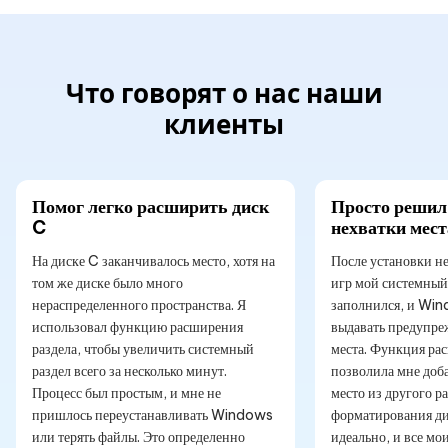
Что говорят о нас наши
клиенты
Помог легко расширить диск
Просто решил
C
нехватки мест
На диске C заканчивалось место, хотя на
После установки н
том же диске было много
игр мой системный
нераспределенного пространства. Я
заполнился, и Win
использовал функцию расширения
выдавать предупре
раздела, чтобы увеличить системный
места. Функция ра
раздел всего за несколько минут.
позволила мне доб
Процесс был простым, и мне не
место из другого ра
пришлось переустанавливать Windows
форматирования дис
или терять файлы. Это определенно
идеально, и все мо