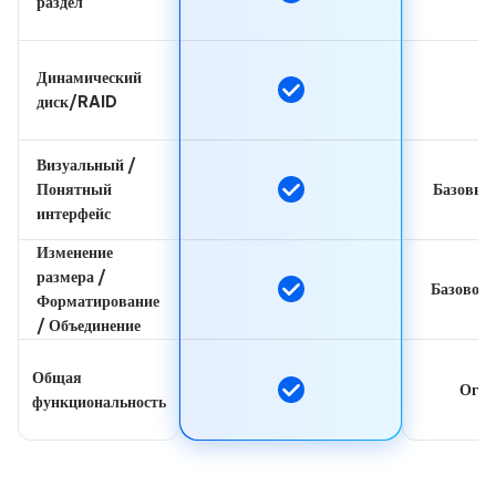
раздел
Динамический
диск/RAID
Визуальный /
Понятный
Базовый
интерфейс
Изменение
размера /
Базовое 
Форматирование
/ Объединение
Общая
Огра
функциональность