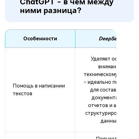
ChatGPT - в чем между
ними разница?
Особенности
DeepSeek
Уделяет особое
внимание
техническому письму
- идеально подходит
Помощь в написании
для составления
текстов
документации,
отчетов и анализа
структурированных
данных.
Полностью