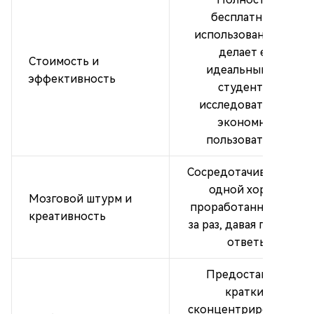
бесплатный в
использовании, что
делает его
Стоимость и
идеальным для
эффективность
студентов,
исследователей и
экономных
пользователей.
Сосредотачивается на
одной хорошо
Мозговой штурм и
проработанной идее
креативность
за раз, давая глубокие
ответы.
Предоставляет
краткие,
сконцентрированные