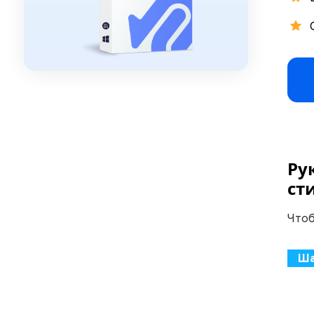
Ру
ст
Чтоб