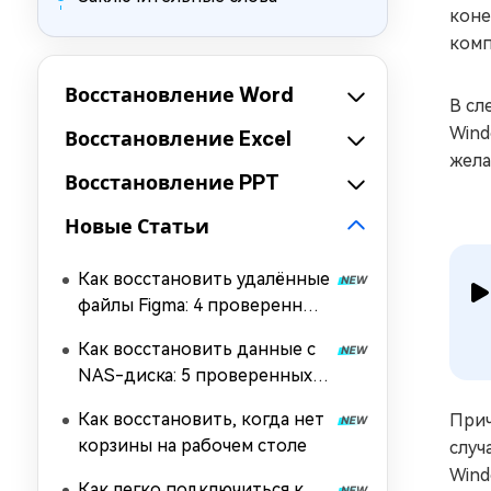
коне
комп
Восстановление Word
В сл
Wind
Восстановление Excel
жела
Восстановление PPT
Новые Статьи
Как восстановить удалённые
файлы Figma: 4 проверенных
способа
Как восстановить данные с
NAS-диска: 5 проверенных
способов
Как восстановить, когда нет
Прич
корзины на рабочем столе
случ
Wind
Как легко подключиться к