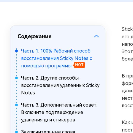
за минуты
Mac Boot Genius
Устранение проблем с Mac за
минуты
Stic
Содержание
его 
напо
Часть 1. 100% Рабочий способ
Этот
восстановления Sticky Notes с
боле
помощью программы
HOT
В пр
Часть 2. Другие способы
форм
восстановления удаленных Sticky
даже
Notes
мест
Часть 3. Дополнительный совет:
восс
Включите подтверждение
удаления для стикеров
Как 
пост
Заключительные слова