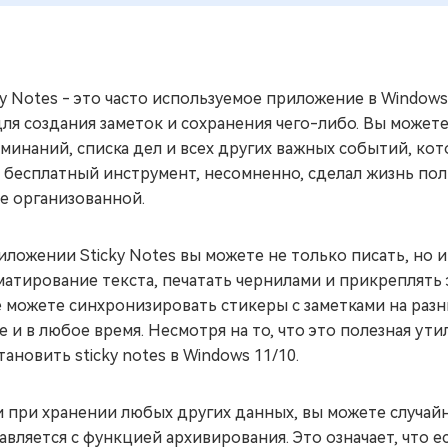
ky Notes - это часто используемое приложение в Windows 
для создания заметок и сохранения чего-либо. Вы может
минаний, списка дел и всех других важных событий, ко
 бесплатный инструмент, несомненно, сделал жизнь по
е организованной.
иложении Sticky Notes вы можете не только писать, но 
атирование текста, печатать чернилами и прикреплять э
 можете синхронизировать стикеры с заметками на разн
е и в любое время. Несмотря на то, что это полезная ут
тановить sticky notes в Windows 11/10.
и при хранении любых других данных, вы можете случайн
авляется с функцией архивирования. Это означает, что е